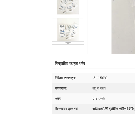
বিস্তারিত পণ্যের বর্ণনা
মিডিয়ার তাপমাত্রা:
-5~150℃
গণমাধ্যম:
বায়ু বা তরল
ওজন:
0.3 কেজি
ওডিএম নিউম্যাটিক পাইপ ফিটিং
বিশেষভাবে তুলে ধরা: