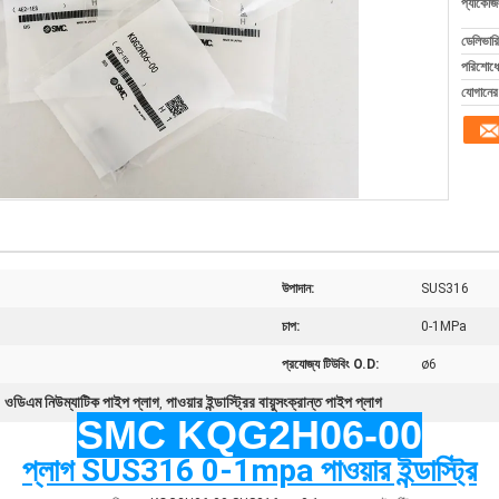
প্যাকেজি
ডেলিভারি
পরিশোধের
যোগানের 
উপাদান:
SUS316
চাপ:
0-1MPa
প্রযোজ্য টিউবিং O.D:
ø6
ওডিএম নিউম্যাটিক পাইপ প্লাগ
পাওয়ার ইন্ডাস্ট্রির বায়ুসংক্রান্ত পাইপ প্লাগ
,
,
SMC KQG2H06-00
প্লাগ SUS316 0-1mpa পাওয়ার ইন্ডাস্ট্রি