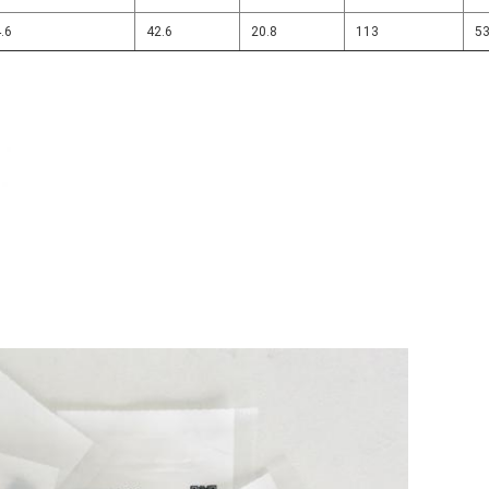
.6
42.6
20.8
113
53