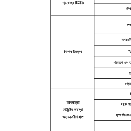
প্রযোজ্য টিউবিং
টিউ
তর
অপারেটি
প্
বিশেষ উল্লেখ
পরিবেশে এবং ত
লু
থ্রে
তাপমাত্রা
FEP টি
মাউন্টের অবস্থা
সুপার পিএফএ
অভ্যন্তরীণ হাতা