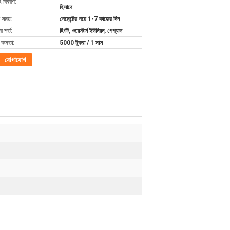
ং বিবরণ:
হিসাবে
 সময়:
পেমেন্টের পরে 1-7 কাজের দিন
 শর্ত:
টি/টি, ওয়েস্টার্ন ইউনিয়ন, পেপ্যাল
ক্ষমতা:
5000 টুকরা / 1 মাস
যোগাযোগ