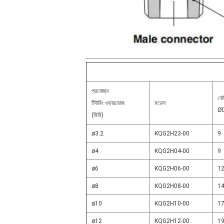
প্রযোজ্য
নো
টিউবিং ওভারডোজ
মডেল
Ø
(মিমি)
ø3.2
KQG2H23-00
9
ø4
KQG2H04-00
9
ø6
KQG2H06-00
1
ø8
KQG2H08-00
1
ø10
KQG2H10-00
1
ø12
KQG2H12-00
1