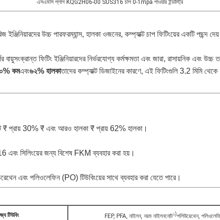
এসএমসি প্লাগ KQG2H06-00 SUS316 চাপ 0-1mpa পাওয়ার ইন্ডাস্ট্রি
িনিয়ারদের উচ্চ পারফরম্যান্স, হালকা ওজনের, কম্প্যাক্ট চাপ ফিটিংয়ের একটি পছন্দ দেয় 
র বায়ুসংক্রান্ত ফিটিং ইঞ্জিনিয়ারদের নির্ভরযোগ্য কর্মক্ষমতা এবং জারা, রাসায়নিক এবং উচ্চ
০% কম
এবং
৬২% হালকা
তাদের কম্প্যাক্ট ডিজাইনের কারণে, এই ফিটিংগুলি 3.2 মিমি থেকে 
 প্রায় 30% ₹ এবং আরও হালকা ₹ প্রায় 62% হালকা।
16 এবং সিলিংয়ের জন্য বিশেষ FKM ব্যবহার করা হয়।
থেন এবং পলিওলেফিন (PO) টিউবিংয়ের সাথে ব্যবহার করা যেতে পারে।
১)
জ্য টিউবিং
FEP, PFA, নাইলন, নরম নাইলন
নোট
পলিউরেথেন, পলিওলেফ