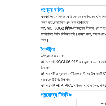
পণ্যের বর্ণনাঃ
এসএমসির কেকিউজি২এইচ০৬-০০ স্টেইনলেস স্টীল সিরিজ ইঞ্জ
অর্জন করে,রাসায়নিক এবং উচ্চ তাপমাত্রা.
দ্য
SMC KQG2 সিরিজ
স্টেইনলেস স্টিলের এক স্পর্শে
কার্যকারিতা ফিটিং বিভিন্ন সুবিধা প্রদান করে, যার মধ্যে
৩
পারে।
বৈশিষ্ট্যঃ
কমপ্যাক্ট এবং হালকা
এই মডেলটি KQGL06-01S এর তুলনায় অনেক ছোট ₹
উপাদান
এই মডেলটিতে ব্যবহৃত স্টেইনলেস স্টিলের উপাদানটি 3
প্রযোজ্য টিউবিং উপাদান
এই মডেলটি FEP, PFA, নাইলন, সফট নাইলন, পলিউরে
প্রযোজ্য টিউবিংঃ
প্রযো