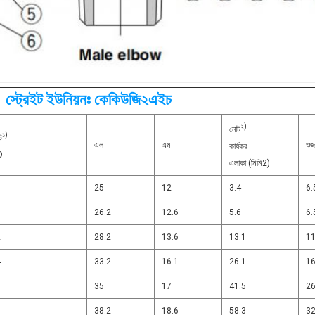
স্ট্রেইট ইউনিয়নঃ কেকিউজি২এইচ
২)
নোট
১)
ট
এল
এম
ওজ
কার্যকর
D
এলাকা (মিমি2)
25
12
3.4
6.
26.2
12.6
5.6
6.
2
28.2
13.6
13.1
11
4
33.2
16.1
26.1
16
7
35
17
41.5
2
9
38.2
18.6
58.3
32