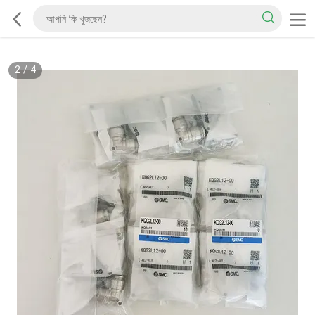
2
/
4