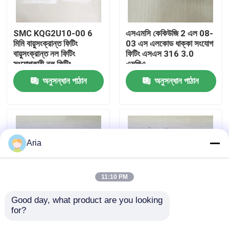
আমাদের সম্বন্ধে
SMC KQG2U10-00 6
এসএমসি কেকিউজি 2 এল 08-
মিমি বায়ুসংক্রান্ত ফিটিং
03 এস এলকোড ধাক্কা সংযোগ
বায়ুসংক্রান্ত নল ফিটিং
ফিটিং এসএস 316 3.0
কারখানা পরিদর্শন
সংযোগকারী নল ফিটিং
এমপিএ
অনুসন্ধান পাঠান
অনুসন্ধান পাঠান
গুণমান নিয়ন্ত্রণ
আমাদের সাথে যোগাযোগ
Aria
খবর
11:10 PM
একটি উদ্ধৃতি অনুরোধ করুন
Good day, what product are you looking 
for?
এসএমসি কেকিউজি 2 এল 10-
SMC মূল KQG2L10-03S
04 এস এলকোড ধাক্কা সংযোগ
স্টেইনলেস স্টীল 316 কনুই
বায়ুসংক্রান্ত পাইপ ফিটিং