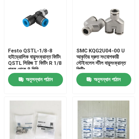
Festo QSTL-1/8-8
SMC KQG2U04-00 U
হাইড্রোলিক বায়ুসংক্রান্ত ফিটিং
আকৃতির দ্রুত সংযোগকারী
QSTL সিরিজ T ফিটিং R 1/8
স্টেইনলেস স্টীল বায়ুসংক্রান্ত
পুরুষ থেকে 8 মিমি
ফিটিং
অনুসন্ধান পাঠান
অনুসন্ধান পাঠান
বাড়ি
পণ্য
ভিডিও