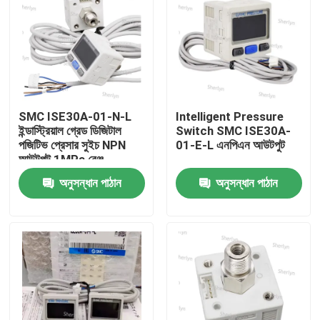
SMC ISE30A-01-N-L
Intelligent Pressure
ইন্ডাস্ট্রিয়াল গ্রেড ডিজিটাল
Switch SMC ISE30A-
পজিটিভ প্রেসার সুইচ NPN
01-E-L এনপিএন আউটপুট
আউটপুট 1MPa রেঞ্জ
নিউম্যাটিক সিস্টেম চাপ মনিটরিং
অনুসন্ধান পাঠান
অনুসন্ধান পাঠান
স্পেশাল
বাড়ি
পণ্য
ভিডিও