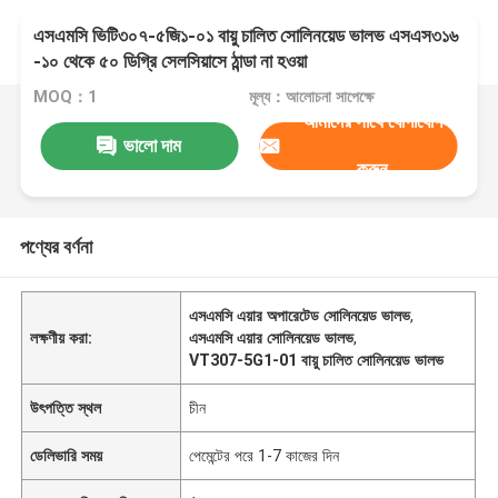
এসএমসি ভিটি৩০৭-৫জি১-০১ বায়ু চালিত সোলিনয়েড ভালভ এসএস৩১৬
-১০ থেকে ৫০ ডিগ্রি সেলসিয়াসে ঠান্ডা না হওয়া
MOQ：1
মূল্য：আলোচনা সাপেক্ষে
আমাদের সাথে যোগাযোগ
ভালো দাম
করুন
পণ্যের বর্ণনা
এসএমসি এয়ার অপারেটেড সোলিনয়েড ভালভ
,
লক্ষণীয় করা:
এসএমসি এয়ার সোলিনয়েড ভালভ
,
VT307-5G1-01 বায়ু চালিত সোলিনয়েড ভালভ
উৎপত্তি স্থল
চীন
ডেলিভারি সময়
পেমেন্টের পরে 1-7 কাজের দিন