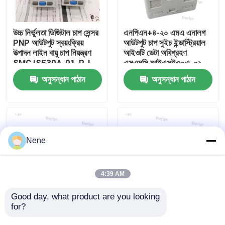
আমাদের সম্বন্ধে
উচ্চ নির্ভুলতা ডিজিটাল চাপ সেন্সর
এনপিএন+৪-২০ এমএ এনালগ
PNP আউটপুট স্বয়ংক্রিয়
আউটপুট চাপ সুইচ ইন্ডাস্ট্রিয়াল
উত্পাদন লাইন বায়ু চাপ নিয়ন্ত্রণ
আইওটি ডেটা অধিগ্রহণ
কারখানা পরিদর্শন
SMC ISE30A-01-P-L
এসএমসি আইএসই৩০এ-০১-
সি-এল
অনুসন্ধান পাঠান
অনুসন্ধান পাঠান
গুণমান নিয়ন্ত্রণ
আমাদের সাথে যোগাযোগ
Nene
খবর
4:39 AM
একটি উদ্ধৃতি অনুরোধ করুন
Good day, what product are you looking 
for?
বড় সরঞ্জামগুলির দীর্ঘ দূরত্বের
ডুয়াল এনপিএন আউটপুট
ইনস্টলেশনের জন্য লং লিড
ডিজিটাল চাপ সুইচ এসএমসি
বায়ুসংক্রান্ত পাইপ ফিটিং