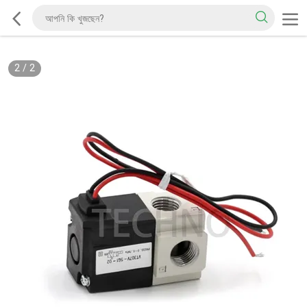
2
/
2