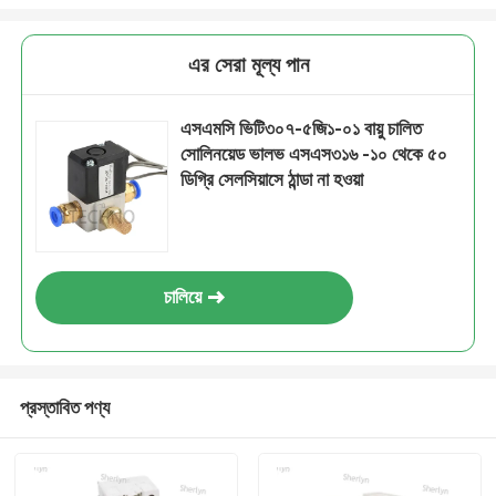
এর সেরা মূল্য পান
এসএমসি ভিটি৩০৭-৫জি১-০১ বায়ু চালিত
সোলিনয়েড ভালভ এসএস৩১৬ -১০ থেকে ৫০
ডিগ্রি সেলসিয়াসে ঠান্ডা না হওয়া
চালিয়ে
প্রস্তাবিত পণ্য