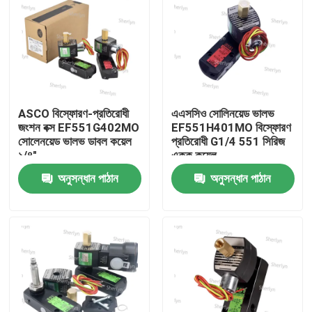
ASCO বিস্ফোরণ-প্রতিরোধী
এএসসিও সোলিনয়েড ভালভ
জংশন বক্স EF551G402MO
EF551H401MO বিস্ফোরণ
সোলেনয়েড ভালভ ডাবল কয়েল
প্রতিরোধী G1/4 551 সিরিজ
১/৪"
একক কয়েল
অনুসন্ধান পাঠান
অনুসন্ধান পাঠান
বাড়ি
পণ্য
ভিডিও