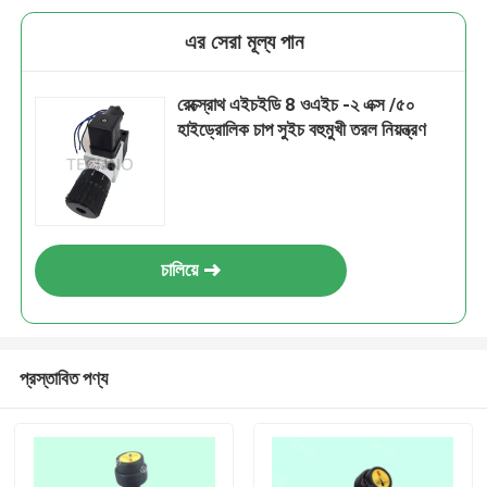
এর সেরা মূল্য পান
রেক্স্রোথ এইচইডি 8 ওএইচ -২ এক্স /৫০
হাইড্রোলিক চাপ সুইচ বহুমুখী তরল নিয়ন্ত্রণ
চালিয়ে
প্রস্তাবিত পণ্য