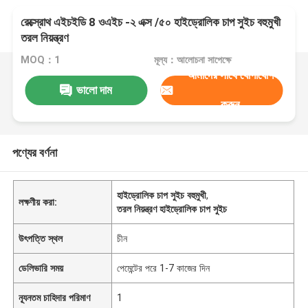
রেক্স্রোথ এইচইডি 8 ওএইচ -২ এক্স /৫০ হাইড্রোলিক চাপ সুইচ বহুমুখী
তরল নিয়ন্ত্রণ
MOQ：1
মূল্য：আলোচনা সাপেক্ষে
আমাদের সাথে যোগাযোগ
ভালো দাম
করুন
পণ্যের বর্ণনা
হাইড্রোলিক চাপ সুইচ বহুমুখী
,
লক্ষণীয় করা:
তরল নিয়ন্ত্রণ হাইড্রোলিক চাপ সুইচ
উৎপত্তি স্থল
চীন
ডেলিভারি সময়
পেমেন্টের পরে 1-7 কাজের দিন
ন্যূনতম চাহিদার পরিমাণ
1