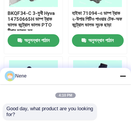
BKQF34-C 3-মুখী Hyva
হাইভা 71094-এ ডাম্প ট্রাক
আমাদের সম্বন্ধে
14750665H ডাম্প ট্রাক
২-উপায় পিটিও পাওয়ার টেক-অফ
ভালভ কন্ট্রোল ভালভ PTO
কন্ট্রোল ভালভ সূচক ছাড়া
টিপার ভালভ সহ
কারখানা পরিদর্শন
অনুসন্ধান পাঠান
অনুসন্ধান পাঠান
গুণমান নিয়ন্ত্রণ
আমাদের সাথে যোগাযোগ
Nene
খবর
4:10 PM
Good day, what product are you looking 
একটি উদ্ধৃতি অনুরোধ করুন
for?
HYYA 14750430H
6CV-D পিটিও সুইচ সহ
সংমিশ্রণ ভালভ DCM01
আনুপাতিক নিয়ন্ত্রণ ভালভ
D1380001 D1380026
হাইড্রোলিক সিস্টেম ডাম্প ট্রাক
বায়ুসংক্রান্ত পাইপ ফিটিং