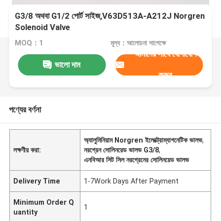
G3/8 অথবা G1/2 পোর্ট সাইজ,V63D513A-A212J Norgren
Solenoid Valve
MOQ：1
মূল্য：আলোচনা সাপেক্ষে
আমাদের সাথে যোগাযোগ
ভালো দাম
করুন
পণ্যের বর্ণনা
অ্যালুমিনিয়াম Norgren ইলেক্ট্রোম্যাগনেটিক ভালভ
,
লক্ষণীয় করা:
নরগ্রেন সোলিনয়েড ভালভ G3/8
,
এনবিআর সিট সিল নরগ্রেনের সোলিনয়েড ভালভ
Delivery Time
1-7Work Days After Payment
Minimum Order Q
1
uantity