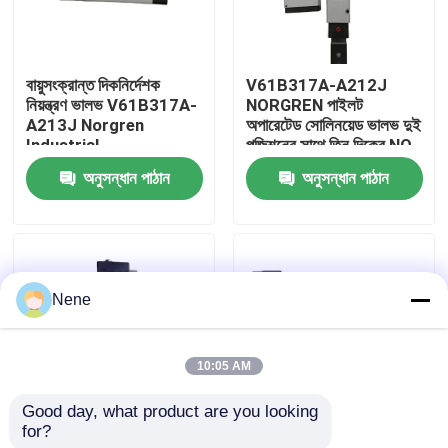
আমাদের সম্বন্ধে
বায়ুসংক্রান্ত দিকনির্দেশক
V61B317A-A212J
নিয়ন্ত্রণ ভালভ V61B317A-
NORGREN পাইলট
কারখানা পরিদর্শন
A213J Norgren
অপারেটেড সোলিনয়েড ভালভ দুই
Industrial
পজিশনের সাথে তিন দিকের NO
একক বৈদ্যুতিন নিয়ন্ত্রণ
অনুসন্ধান পাঠান
অনুসন্ধান পাঠান
গুণমান নিয়ন্ত্রণ
আমাদের সাথে যোগাযোগ
Nene
খবর
10:05 AM
একটি উদ্ধৃতি অনুরোধ করুন
Good day, what product are you looking 
for?
V61B317A-A213J
নরগ্রেন V61B317A-
বায়ুসংক্রান্ত পাইপ ফিটিং