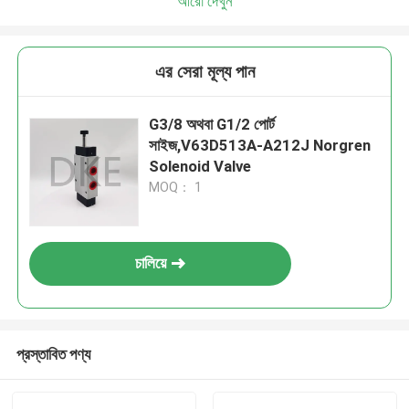
আরো দেখুন
এর সেরা মূল্য পান
G3/8 অথবা G1/2 পোর্ট
সাইজ,V63D513A-A212J Norgren
Solenoid Valve
MOQ： 1
চালিয়ে
প্রস্তাবিত পণ্য