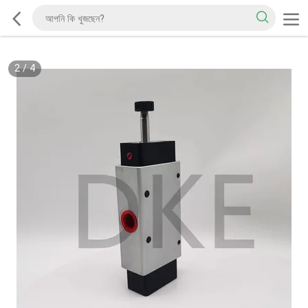
2
/
4