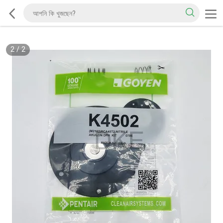
2
/
2