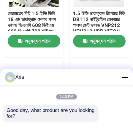
মেরামতের কিট 1.5 ইঞ্চি ডিবি
1.5 ইঞ্চি ডায়াফ্রাম রিপেয়ার কিট
আমাদের সম্বন্ধে
18 এম ডায়াফ্রাম মেকার পলস
DB112 নাইট্রাইল মেকায়ার
ভালভ ভিএনপি 608 ভিইএম
পালস জেট ভালভ VNP212
608 ভিএনপি 708 ভিইএম
VEM212 NBR VITON
কারখানা পরিদর্শন
708
VNP312 VEM312 এর
অনুসন্ধান পাঠান
অনুসন্ধান পাঠান
জন্য
গুণমান নিয়ন্ত্রণ
আমাদের সাথে যোগাযোগ
Aria
খবর
2:13 PM
Good day, what product are you looking 
একটি উদ্ধৃতি অনুরোধ করুন
for?
MECAIR মেরামতের কিট 1
মেকায়ার ২ ইঞ্চি মেমব্রেন
1/2 ইঞ্চি DB114 DB16
ডিবি১১৬ ডিবি১৬ মেকায়ার পালস
ডায়াফ্রাগম ফর মেকার পলস
ভালভের জন্য ডায়াফ্রাম
বায়ুসংক্রান্ত পাইপ ফিটিং