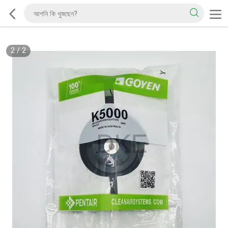
2
/
2