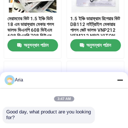
আমাদের সম্বন্ধে
মেরামতের কিট 1.5 ইঞ্চি ডিবি
1.5 ইঞ্চি ডায়াফ্রাম রিপেয়ার কিট
18 এম ডায়াফ্রাম মেকার পলস
DB112 নাইট্রাইল মেকায়ার
ভালভ ভিএনপি 608 ভিইএম
পালস জেট ভালভ VNP212
কারখানা পরিদর্শন
608 ভিএনপি 708 ভিইএম
VEM212 NBR VITON
708
VNP312 VEM312 এর
অনুসন্ধান পাঠান
অনুসন্ধান পাঠান
জন্য
গুণমান নিয়ন্ত্রণ
আমাদের সাথে যোগাযোগ
Aria
খবর
3:47 AM
একটি উদ্ধৃতি অনুরোধ করুন
Good day, what product are you looking 
for?
MECAIR মেরামতের কিট 1
মেকায়ার ২ ইঞ্চি মেমব্রেন
1/2 ইঞ্চি DB114 DB16
ডিবি১১৬ ডিবি১৬ মেকায়ার পালস
বায়ুসংক্রান্ত পাইপ ফিটিং