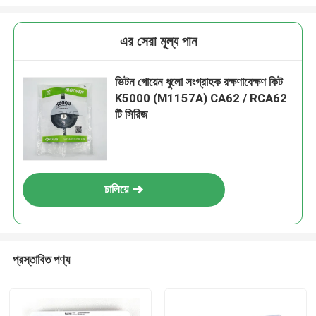
এর সেরা মূল্য পান
ভিটন গোয়েন ধুলো সংগ্রাহক রক্ষণাবেক্ষণ কিট
K5000 (M1157A) CA62 / RCA62
টি সিরিজ
চালিয়ে
প্রস্তাবিত পণ্য