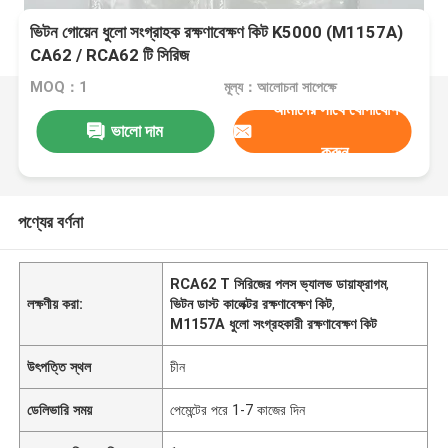
ভিটন গোয়েন ধুলো সংগ্রাহক রক্ষণাবেক্ষণ কিট K5000 (M1157A)
CA62 / RCA62 টি সিরিজ
MOQ：1
মূল্য：আলোচনা সাপেক্ষে
আমাদের সাথে যোগাযোগ
ভালো দাম
করুন
পণ্যের বর্ণনা
RCA62 T সিরিজের পলস ভ্যালভ ডায়াফ্রাগম
,
লক্ষণীয় করা:
ভিটন ডাস্ট কালেক্টর রক্ষণাবেক্ষণ কিট
,
M1157A ধুলো সংগ্রহকারী রক্ষণাবেক্ষণ কিট
উৎপত্তি স্থল
চীন
ডেলিভারি সময়
পেমেন্টের পরে 1-7 কাজের দিন