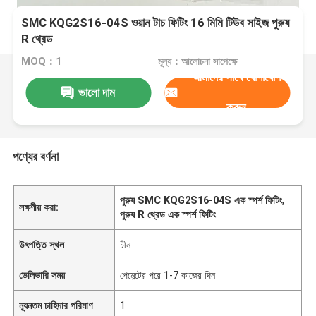
SMC KQG2S16-04S ওয়ান টাচ ফিটিং 16 মিমি টিউব সাইজ পুরুষ
R থ্রেড
MOQ：1
মূল্য：আলোচনা সাপেক্ষে
আমাদের সাথে যোগাযোগ
ভালো দাম
করুন
পণ্যের বর্ণনা
পুরুষ SMC KQG2S16-04S এক স্পর্শ ফিটিং
,
লক্ষণীয় করা:
পুরুষ R থ্রেড এক স্পর্শ ফিটিং
উৎপত্তি স্থল
চীন
ডেলিভারি সময়
পেমেন্টের পরে 1-7 কাজের দিন
ন্যূনতম চাহিদার পরিমাণ
1