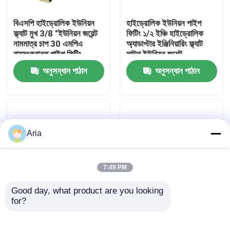
বিএসপি হাইড্রোলিক ইউনিয়ন
হাইড্রোলিক ইউনিয়ন পাইপ
আমাদের সম্বন্ধে
ফ্ল্যাট মুখ 3/8 "ইউনিয়ন জয়েন্ট
ফিটিং ১/২ ইঞ্চি হাইড্রোলিক
নামমাত্র চাপ 30 এমপিএ
অ্যাডাপ্টার ইঞ্জিনিয়ারিং ফ্ল্যাট
বায়ুসংক্রান্ত পাইপ ফিটিং
মাউথ ইউনিয়ন জয়েন্ট
কারখানা পরিদর্শন
অনুসন্ধান পাঠান
অনুসন্ধান পাঠান
গুণমান নিয়ন্ত্রণ
আমাদের সাথে যোগাযোগ
Aria
খবর
7:49 PM
Good day, what product are you looking 
একটি উদ্ধৃতি অনুরোধ করুন
for?
3/4 ইঞ্চি বিএসপি থ্রেড
নিউমেটিক ফিটিংস ১ ১/৪ ইঞ্চি
স্ট্যান্ডার্ড ফ্ল্যাট মাউথ নিউম্যাটিক
বিএসপি হাইড্রোলিক ইউনিয়ন
পাইপ ফিটিংস গ্যালভানাইজড
কার্বন স্টিল ইউনিয়ন পাইপ ফিটিং
বায়ুসংক্রান্ত পাইপ ফিটিং