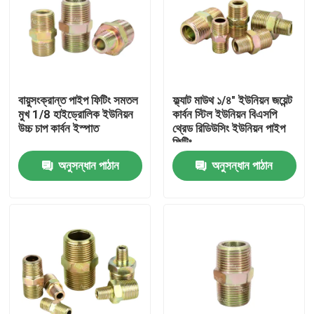
বায়ুসংক্রান্ত পাইপ ফিটিং সমতল
ফ্ল্যাট মাউথ ১/৪" ইউনিয়ন জয়েন্ট
মুখ 1/8 হাইড্রোলিক ইউনিয়ন
কার্বন স্টিল ইউনিয়ন বিএসপি
উচ্চ চাপ কার্বন ইস্পাত
থ্রেড রিডিউসিং ইউনিয়ন পাইপ
ফিটিং
অনুসন্ধান পাঠান
অনুসন্ধান পাঠান
বাড়ি
পণ্য
ভিডিও