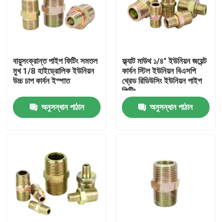
বায়ুসংক্রান্ত পাইপ ফিটিং সমতল
ফ্ল্যাট মাউথ ১/৪" ইউনিয়ন জয়েন্ট
মুখ 1/8 হাইড্রোলিক ইউনিয়ন
কার্বন স্টিল ইউনিয়ন বিএসপি
উচ্চ চাপ কার্বন ইস্পাত
থ্রেড রিডিউসিং ইউনিয়ন পাইপ
ফিটিং
অনুসন্ধান পাঠান
অনুসন্ধান পাঠান
বাড়ি
পণ্য
ভিডিও