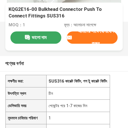
KQG2E16-00 Bulkhead Connector Push To
Connect Fittings SUS316
MOQ：1
মূল্য：আলোচনা সাপেক্ষে
আমাদের সাথে যোগাযোগ
ভালো দাম
করুন
পণ্যের বর্ণনা
লক্ষণীয় করা:
SUS316 কানেক্ট ফিটিং
,
পশ টু কানেক্ট ফিটিং
উৎপত্তি স্থল
চীন
ডেলিভারি সময়
পেমেন্টের পরে 1-7 কাজের দিন
ন্যূনতম চাহিদার পরিমাণ
1