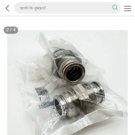
2
/
4