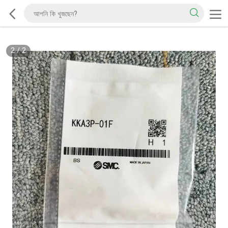
2
/
2