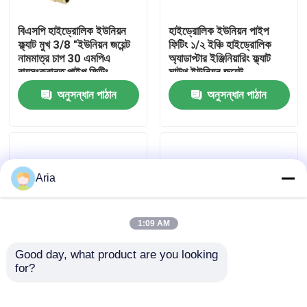
বিএসপি হাইড্রোলিক ইউনিয়ন
হাইড্রোলিক ইউনিয়ন পাইপ
আমাদের সম্বন্ধে
ফ্ল্যাট মুখ 3/8 "ইউনিয়ন জয়েন্ট
ফিটিং ১/২ ইঞ্চি হাইড্রোলিক
নামমাত্র চাপ 30 এমপিএ
অ্যাডাপ্টার ইঞ্জিনিয়ারিং ফ্ল্যাট
বায়ুসংক্রান্ত পাইপ ফিটিং
মাউথ ইউনিয়ন জয়েন্ট
কারখানা পরিদর্শন
অনুসন্ধান পাঠান
অনুসন্ধান পাঠান
গুণমান নিয়ন্ত্রণ
আমাদের সাথে যোগাযোগ
Aria
খবর
1:09 AM
Good day, what product are you looking 
একটি উদ্ধৃতি অনুরোধ করুন
for?
3/4 ইঞ্চি বিএসপি থ্রেড
নিউমেটিক ফিটিংস ১ ১/৪ ইঞ্চি
স্ট্যান্ডার্ড ফ্ল্যাট মাউথ নিউম্যাটিক
বিএসপি হাইড্রোলিক ইউনিয়ন
পাইপ ফিটিংস গ্যালভানাইজড
কার্বন স্টিল ইউনিয়ন পাইপ ফিটিং
বায়ুসংক্রান্ত পাইপ ফিটিং