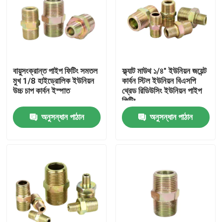
বায়ুসংক্রান্ত পাইপ ফিটিং সমতল
ফ্ল্যাট মাউথ ১/৪" ইউনিয়ন জয়েন্ট
মুখ 1/8 হাইড্রোলিক ইউনিয়ন
কার্বন স্টিল ইউনিয়ন বিএসপি
উচ্চ চাপ কার্বন ইস্পাত
থ্রেড রিডিউসিং ইউনিয়ন পাইপ
ফিটিং
অনুসন্ধান পাঠান
অনুসন্ধান পাঠান
বাড়ি
পণ্য
ভিডিও