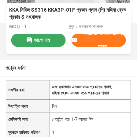
KKA সিরিজ SS316 KKA3P-01F প্রকার প্লাগ (পি) মহিলা থ্রেড
প্রকার S সংযোজক
MOQ：1
মূল্য：আলোচনা সাপেক্ষে
আমাদের সাথে যোগাযোগ
ভালো দাম
করুন
পণ্যের বর্ণনা
এস-ক্যাপলার এসএস-৩১৬ প্রকারের প্লাগ
,
লক্ষণীয় করা:
মহিলা থ্রেড এসএস-৩১৬ প্রকারের প্লাগ
উৎপত্তি স্থল
চীন
ডেলিভারি সময়
পেমেন্টের পরে 1-7 কাজের দিন
ন্যূনতম চাহিদার পরিমাণ
1