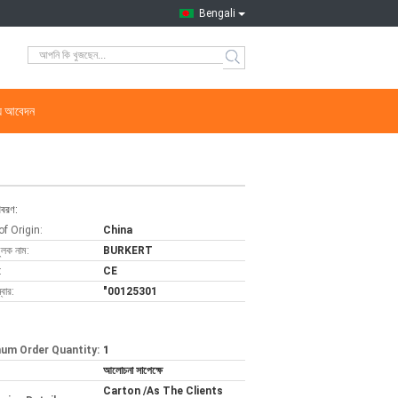
Bengali
্য আবেদন
িবরণ:
of Origin:
China
ুলক নাম:
BURKERT
:
CE
বার:
"00125301
um Order Quantity:
1
আলোচনা সাপেক্ষে
Carton /As The Clients