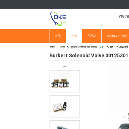
YW DKE
বাড়ি
পণ্য
ভিডিও
আমাদের সম্পর্কে
বাড়ি
পণ্য
বুরকার্ট সোলিনয়েড ভালভ
Burkert Solenoid 
Burkert Solenoid Valve 00125301 601