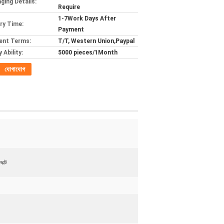
ging Details:
Require
1-7Work Days After
ery Time:
Payment
ent Terms:
T/T, Western Union,Paypal
 Ability:
5000 pieces/1Month
যোগাযোগ
োল্ট
।