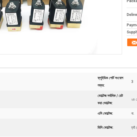
Packa
Deliv
Paym
Supply
ফ্লুইডিক পোর্ট সংযোগ
3
নম্বর:
ভোল্টেজ সর্বাধিক / রেট
২৪ ভ
করা ভোল্টেজ:
এসি ভোল্টেজ:
না.
ডিসি ভোল্টেজ:
হ্যাঁ