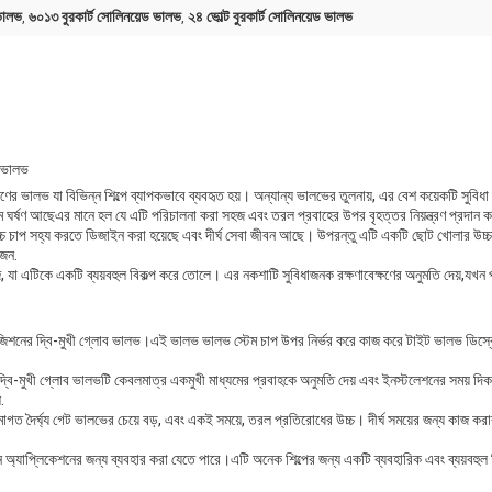
ভালভ
৬০১৩ বুরকার্ট সোলিনয়েড ভালভ
২৪ ভোল্ট বুরকার্ট সোলিনয়েড ভালভ
,
,
ী ভালভ
র ভালভ যা বিভিন্ন শিল্পে ব্যাপকভাবে ব্যবহৃত হয়। অন্যান্য ভালভের তুলনায়, এর বেশ কয়েকটি সুবিধ
 কম ঘর্ষণ আছেএর মানে হল যে এটি পরিচালনা করা সহজ এবং তরল প্রবাহের উপর বৃহত্তর নিয়ন্ত্রণ প্রদান 
্চ চাপ সহ্য করতে ডিজাইন করা হয়েছে এবং দীর্ঘ সেবা জীবন আছে। উপরন্তু এটি একটি ছোট খোলার উচ্
োজন.
জ, যা এটিকে একটি ব্যয়বহুল বিকল্প করে তোলে। এর নকশাটি সুবিধাজনক রক্ষণাবেক্ষণের অনুমতি দেয়,যখন
 পজিশনের দ্বি-মুখী গ্লোব ভালভ।এই ভালভ ভালভ স্টেম চাপ উপর নির্ভর করে কাজ করে টাইট ভালভ ডিস্ক
-মুখী গ্লোব ভালভটি কেবলমাত্র একমুখী মাধ্যমের প্রবাহকে অনুমতি দেয় এবং ইনস্টলেশনের সময় দিক
.
মোগত দৈর্ঘ্য গেট ভালভের চেয়ে বড়, এবং একই সময়ে, তরল প্রতিরোধের উচ্চ। দীর্ঘ সময়ের জন্য কাজ কর
অ্যাপ্লিকেশনের জন্য ব্যবহার করা যেতে পারে।এটি অনেক শিল্পের জন্য একটি ব্যবহারিক এবং ব্যয়বহুল ব