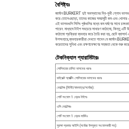
বৈশিষ্ট্যঃ
জার্মান BURKERT দুই অবস্থানের দ্বি-মুখী গ্লোব ভালভ 
করে তোলেএছাড়া, তাদের কাজের সময়সূচী কম এবং খোলার 
এই ভালভগুলি সিলিং পৃষ্ঠগুলির মধ্যে কম ঘর্ষণের সাথে চম
পারেন. মাধ্যমে টাইপ সবচেয়ে সাধারণ কাঠামো, কিন্তু এটি
কাঠামো প্রক্রিয়া ব্যবহার করে তৈরি করা হয়, ছোট ব্যাসার
উপসংহারে,ব্যবহারকারীরা দেখতে পাবেন যে জার্মান BURKE
করেতাদের সুবিধা এবং রক্ষণাবেক্ষণের সহজতা থেকে শুরু করে 
টেকনিক্যাল প্যারামিটারঃ
সোলিনয়েড চালিত ভালভের ধরনঃ
ডাইরেক্ট অ্যাক্টিং সোলিনয়েড ভালভের ধরনঃ
ভোল্টেজ (মিনিট/নামমাত্র/সর্বোচ্চ):
পোর্ট সংযোগ 1 থ্রেড টাইপঃ
এসি ভোল্টেজঃ
পোর্ট সংযোগ 1 থ্রেড মার্কিংঃ
সুরক্ষা প্রকার আইপি (সর্বোচ্চ উপযুক্ত সংযোগকারী সহ):