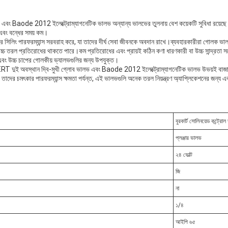
এবং Baode 2012 ইলেক্ট্রোম্যাগনেটিক ভালভ অন্যান্য ভালভের তুলনায় বেশ কয়েকটি সুবিধা রয়েছে।
এবং বন্ধের সময় কম।
ৎকার সিলিং পারফরম্যান্স সরবরাহ করে, যা তাদের দীর্ঘ সেবা জীবনকে অবদান রাখে।ব্যবহারকারীরা গোলক ভা
 উচ্চ তরল প্রতিরোধের থাকতে পারে।কম প্রতিরোধের এবং প্রায়ই কঠিন কণা ধারণকারী বা উচ্চ সান্দ্রতা স
্ধ এবং উচ্চ চাপের গোলকীয় ভ্যালভগুলির জন্য উপযুক্ত।
RT দুই অবস্থান দ্বি-মুখী গ্লোব ভালভ এবং Baode 2012 ইলেক্ট্রোম্যাগনেটিক ভালভ উভয়ই বাজারে অ
তাদের চমৎকার পারফরম্যান্স ক্ষমতা পর্যন্ত, এই ভালভগুলি অনেক তরল নিয়ন্ত্রণ অ্যাপ্লিকেশনের জন্য একটি
বুরকার্ট সোলিনয়েড কন্ট্রো
প্লঞ্জার ভালভ
২৪ ভোল্ট
জি
না
১/৪
আইপি ৬৫