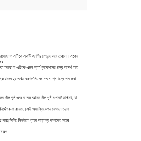
া রয়েছে যা এটিকে একটি জনপ্রিয় পছন্দ করে তোলে। একের
করে।
চতা আছে,যা এটিকে এমন অ্যাপ্লিকেশনের জন্য আদর্শ করে
 প্রয়োজন হয় তখন অংশগুলি মেরামত বা প্রতিস্থাপন করা
ের সীল পৃষ্ঠ এবং ভালভ আসন সীল পৃষ্ঠ মাপসই মাপসই, যা
নির্দেশকতা রয়েছে।এই অ্যাপ্লিকেশন যেখানে তরল
ার সময়,সিলিং নির্ভরযোগ্যতা অন্যান্য ভালভের মতো
িকল্প.