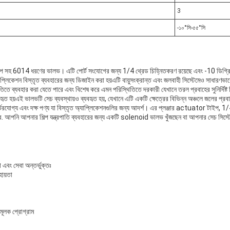
3
-১০°সি-৫৫°সি
 টাইপ সহ 6014 ধরণের ভালভ। এটি পোর্ট সংযোগের জন্য 1/4 থ্রেড চিহ্নিতকরণ রয়েছে এবং -10 ডিগ্রি
্লিকেশন বিস্তৃত ব্যবহারের জন্য ডিজাইন করা হয়এটি বায়ুসংক্রান্ত এবং জলবাহী সিস্টেমেও সাধারণভাব
বহার করা যেতে পারে এবং বিশেষ করে এমন পরিস্থিতিতে দরকারী যেখানে তরল প্রবাহের সুনির্দিষ্ট নিয়ন্
্যবহৃত হয়এই ভালভটি সেচ ব্যবস্থায়ও ব্যবহৃত হয়, যেখানে এটি একটি ক্ষেত্রের বিভিন্ন অঞ্চলে জলের প্রব
গ্য এবং দক্ষ পণ্য যা বিস্তৃত অ্যাপ্লিকেশনগুলির জন্য আদর্শ। এর প্লঞ্জার actuator টাইপ, 1/4
 পারে. আপনি আপনার শিল্প যন্ত্রপাতি ব্যবহারের জন্য একটি solenoid ভালভ খুঁজছেন বা আপনার সেচ সি
বং সেবা অন্তর্ভুক্তঃ
হায়তা
ষামূলক প্রোগ্রাম