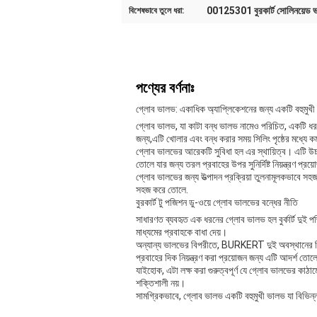
00125301 বুরকার্ট সোলিনয়েড 
বিশেষভাবে তুলে ধরা:
পণ্যের বর্ণনাঃ
গ্লোব ভালভ: একাধিক অ্যাপ্লিকেশনের জন্য একটি বহুমুখ
গ্লোব ভালভ, যা কাটা বন্ধ ভালভ নামেও পরিচিত, একটি ধরণে
জন্য,এটি খোলার এবং বন্ধ করার সময় সিলিং পৃষ্ঠের মধ্যে
গ্লোব ভালভের আরেকটি সুবিধা হল এর স্থায়িত্ব। এটি উচ
তোলে যার জন্য তরল প্রবাহের উপর সুনির্দিষ্ট নিয়ন্ত্রণ প্রয়
গ্লোব ভালভের জন্য উত্পাদন প্রক্রিয়া তুলনামূলকভাবে সহ
সহজ করে তোলে.
বুরকার্ট টু পজিশন ডু-ওয়ে গ্লোব ভালভের বন্ধের নীতি
সাধারণত ব্যবহৃত এক ধরনের গ্লোব ভালভ হল বুর্কার্ট দুই
মাধ্যমের প্রবাহকে বাধা দেয়।
অন্যান্য ভালভের বিপরীতে, BURKERT দুই অবস্থানের দ্বি
প্রবাহের দিক নিয়ন্ত্রণ করা প্রয়োজন জন্য এটি আদর্শ তোলে
যাইহোক, এটা লক্ষ করা গুরুত্বপূর্ণ যে গ্লোব ভালভের কাঠা
শক্তিশালী নয়।
সামগ্রিকভাবে, গ্লোব ভালভ একটি বহুমুখী ভালভ যা বিভিন্ন 