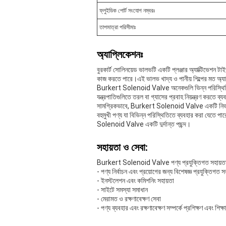
ফ্লুইডিক পোর্ট সংযোগ নম্বরঃ
তাপমাত্রা পরিসীমাঃ
অ্যাপ্লিকেশনঃ
বুরকার্ট সোলিনয়েড ভালভটি একটি প্লঞ্জার অ্যাক্টিভেশন
কাজ করতে পারে।এই ভালভ খাদ্য ও পানীয় শিল্পের মত অ্যাপ
Burkert Solenoid Valve অনেকগুলি ভিন্ন পরিস্থিতিতে ব্য
যন্ত্রপাতিগুলিতে তরল বা গ্যাসের প্রবাহ নিয়ন্ত্রণ করতে ব
সামগ্রিকভাবে, Burkert Solenoid Valve একটি নির্ভরযো
বহুমুখী পণ্য যা বিভিন্ন পরিস্থিতিতে ব্যবহার করা যেতে
Solenoid Valve একটি দুর্দান্ত পছন্দ।
সহায়তা ও সেবা:
Burkert Solenoid Valve পণ্য প্রযুক্তিগত সহায়তা এ
- পণ্য নির্বাচন এবং প্রয়োগের জন্য বিশেষজ্ঞ প্রযুক্তিগত স
- ইনস্টলেশন এবং কমিশনিং সহায়তা
- সাইটে সমস্যা সমাধান
- মেরামত ও রক্ষণাবেক্ষণ সেবা
- পণ্য ব্যবহার এবং রক্ষণাবেক্ষণ সম্পর্কে প্রশিক্ষণ এবং শিক্