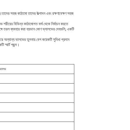
তাদের সহজ কাঠামো তাদের উত্পাদন এবং রক্ষণাবেক্ষণ সহজ
লভ শরীরের বিভিন্ন কাঠামোগত ফর্ম থেকে নির্বাচন করতে
ঙ্গে তরল ব্যবহার করা হয়ডান কোণ ভ্যালভের দেহগুলি, একটি
ন্যান্য ভালভের তুলনায় বেশ কয়েকটি সুবিধা প্রদান
 স্মার্ট পছন্দ।
ল ভালভ