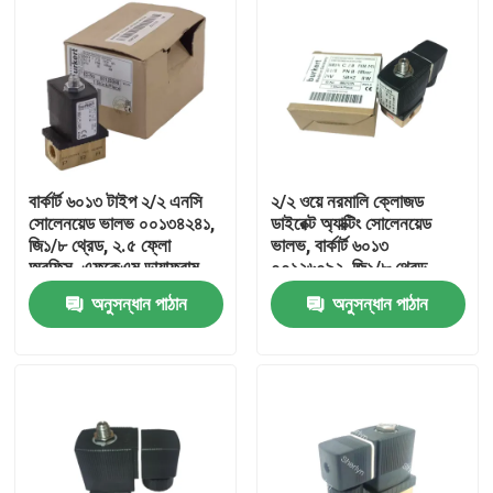
বার্কার্ট ৬০১৩ টাইপ ২/২ এনসি
২/২ ওয়ে নরমালি ক্লোজড
সোলেনয়েড ভালভ ০০১৩৪২৪১,
ডাইরেক্ট অ্যাক্টিং সোলেনয়েড
জি১/৮ থ্রেড, ২.৫ ফ্লো
ভালভ, বার্কার্ট ৬০১৩
অরফিস, এফকেএম ডায়াফ্রাম,
০০১২৬০৯২, জি১/৮ থ্রেড,
ব্রাস হাউজিং, ২৪ভি এসি, ওয়ার্কিং
৩.০মিমি অরিস, ব্রাস বডি,
অনুসন্ধান পাঠান
অনুসন্ধান পাঠান
প্রেসার ০~১৬বার
এফকেএম সিল, ২৪ভ্যাক ৮ওয়াট,
০-১০বার
বাড়ি
পণ্য
ভিডিও