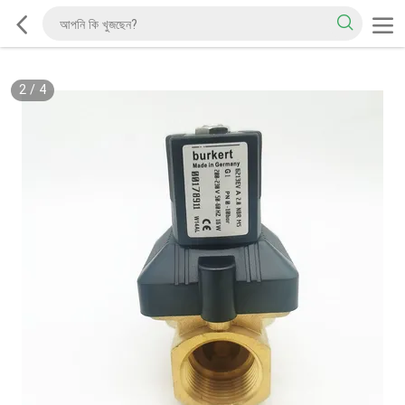
2
/
4