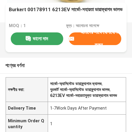
Burkert 00178911 6213EV সার্ভো-সহায়তা ডায়াফ্রাগম ভালভ
MOQ：1
মূল্য：আলোচনা সাপেক্ষে
আমাদের সাথে যোগাযোগ
ভালো দাম
করুন
পণ্যের বর্ণনা
সার্ভো-অ্যাসিস্টেড ডায়াফ্র্যাগাম ভ্যালভ
,
লক্ষণীয় করা:
বুরকার্ট সার্ভো-অ্যাসিস্টেড ডায়াফ্র্যাগাম ভালভ
,
6213EV সার্ভো-সহায়তাযুক্ত ডায়াফ্রাগাম ভালভ
Delivery Time
1-7Work Days After Payment
Minimum Order Q
1
uantity