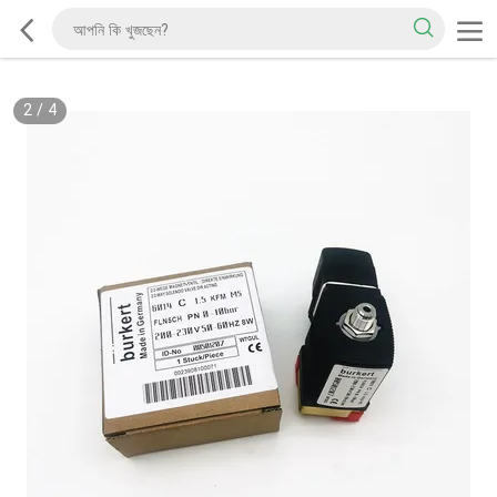
2
/
4