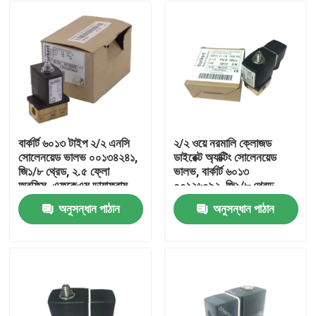
বার্কার্ট ৬০১৩ টাইপ ২/২ এনসি
২/২ ওয়ে নরমালি ক্লোজড
সোলেনয়েড ভালভ ০০১৩৪২৪১,
ডাইরেক্ট অ্যাক্টিং সোলেনয়েড
জি১/৮ থ্রেড, ২.৫ ফ্লো
ভালভ, বার্কার্ট ৬০১৩
অরফিস, এফকেএম ডায়াফ্রাম,
০০১২৬০৯২, জি১/৮ থ্রেড,
ব্রাস হাউজিং, ২৪ভি এসি, ওয়ার্কিং
৩.০মিমি অরিস, ব্রাস বডি,
অনুসন্ধান পাঠান
অনুসন্ধান পাঠান
প্রেসার ০~১৬বার
এফকেএম সিল, ২৪ভ্যাক ৮ওয়াট,
বাড়ি
০-১০বার
পণ্য
ভিডিও