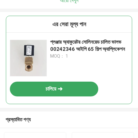
আরো দেখুন
এর সেরা মূল্য পান
প্লঞ্জার অ্যাকুয়েটর সোলিনয়েড চালিত ভালভ
00242346 আইপি 65 শিল্প অ্যাপ্লিকেশন
MOQ： 1
চালিয়ে
প্রস্তাবিত পণ্য