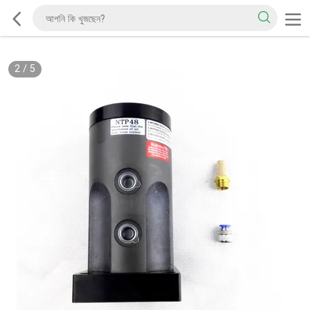
2
/
5