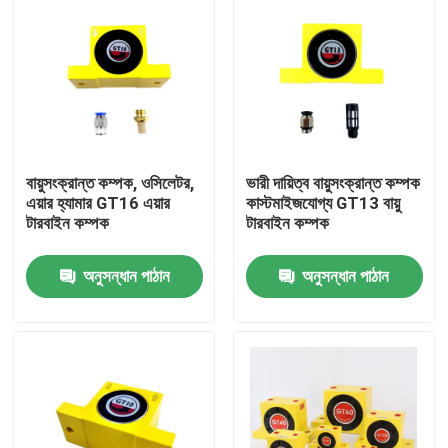
বায়ুসংক্রান্ত কম্পক, ওসিলেটর,
ভারী দায়িত্ব বায়ুসংক্রান্ত কম্পক
এয়ার হ্যামার GT16 এয়ার
কাস্টমাইজযোগ্য GT13 বায়ু
টারবাইন কম্পক
টারবাইন কম্পক
অনুসন্ধান পাঠান
অনুসন্ধান পাঠান
বাড়ি
পণ্য
ভিডিও