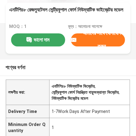
এনটিপি৪৮ রেজল্যুটেবল সেন্ট্রিফুগাল ফোর্স নিউম্যাটিক ভাইব্রেটর মডেল
MOQ：1
মূল্য：আলোচনা সাপেক্ষে
আমাদের সাথে যোগাযোগ
ভালো দাম
করুন
পণ্যের বর্ণনা
এনটিপি৪৮ নিউম্যাটিক ভিব্রেটর
,
লক্ষণীয় করা:
সেন্ট্রিফুগাল ফোর্স নিয়ন্ত্রিত বায়ুসংক্রান্ত ভিব্রেটর
,
নিউম্যাটিক ভিব্রেটর মডেল
Delivery Time
1-7Work Days After Payment
Minimum Order Q
1
uantity