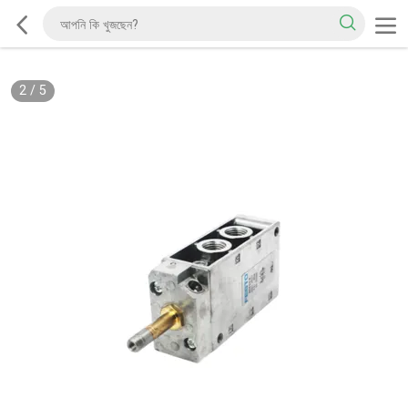
2
/
5