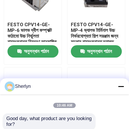
আমাদের সম্বন্ধে
FESTO CPV14-GE-
FESTO CPV14-GE-
MP-6 ভালভ দ্বীপ কম্প্যাক্ট
MP-4 ভ্যালভ টার্মিনাল উচ্চ
কারখানা পরিদর্শন
কাঠামো উচ্চ নির্ভুলতা
নির্ভরযোগ্যতা শিল্প সরঞ্জাম জন্য
বায়ুসংক্রান্ত নিয়ন্ত্রণ আনুষাঙ্গিক
মডুলার বায়ুসংক্রান্ত ভ্যালভ
দ্বীপ
অনুসন্ধান পাঠান
অনুসন্ধান পাঠান
গুণমান নিয়ন্ত্রণ
আমাদের সাথে যোগাযোগ
Sherlyn
খবর
10:46 AM
একটি উদ্ধৃতি অনুরোধ করুন
Good day, what product are you looking 
for?
FESTO CPV10-GE-
FESTO CPV10 সিরিজ
বায়ুসংক্রান্ত পাইপ ফিটিং