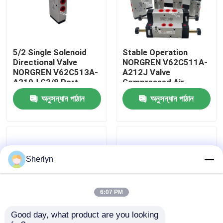
আমাদের সম্বন্ধে
5/2 Single Solenoid
Stable Operation
কারখানা পরিদর্শন
Directional Valve
NORGREN V62C511A-
NORGREN V62C513A-
A212J Valve
A219J G3/8 Port
Compressed Air
গুণমান নিয়ন্ত্রণ
2600L/min Pilot
Circuit Use
অনুসন্ধান পাঠান
অনুসন্ধান পাঠান
Operated 220/240V
AC Push Locked
Manual Override
আমাদের সাথে যোগাযোগ
খবর
Sherlyn
একটি উদ্ধৃতি অনুরোধ করুন
6:07 PM
Good day, what product are you looking 
বায়ুসংক্রান্ত পাইপ ফিটিং