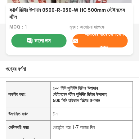
যথার্থ ফিল্টার উপাদান 0500-R-050-W HC 500mm স্টেইনলেস
স্টীল
MOQ：1
মূল্য：আলোচনা সাপেক্ষে
আমাদের সাথে যোগাযোগ
ভালো দাম
করুন
পণ্যের বর্ণনা
৫০০ মিমি সুনির্দিষ্ট ফিল্টার উপাদান
,
লক্ষণীয় করা:
স্টেইনলেস স্টীল সুনির্দিষ্ট ফিল্টার উপাদান
,
500 মিমি হাইডাক ফিল্টার উপাদান
উৎপত্তি স্থল
চীন
ডেলিভারি সময়
পেমেন্টের পরে 1-7 কাজের দিন