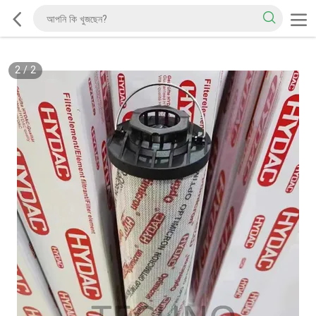
2
/
2