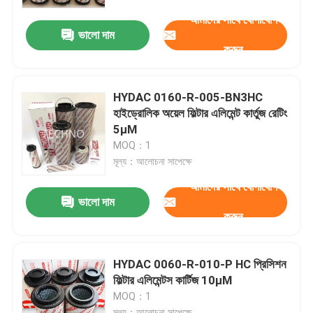
আমাদের সাথে যোগাযোগ
ভালো দাম
আমাদের সম্বন্ধে
করুন
কারখানা পরিদর্শন
HYDAC 0160-R-005-BN3HC
হাইড্রোলিক অয়েল ফিল্টার এলিমেন্ট কার্তুজ রেটিং
গুণমান নিয়ন্ত্রণ
5μM
MOQ：1
মূল্য：আলোচনা সাপেক্ষে
আমাদের সাথে যোগাযোগ
আমাদের সাথে যোগাযোগ
ভালো দাম
করুন
খবর
একটি উদ্ধৃতি অনুরোধ করুন
HYDAC 0060-R-010-P HC প্রিসিশন
ফিল্টার এলিমেন্টস কার্টিজ 10μM
MOQ：1
বায়ুসংক্রান্ত পাইপ ফিটিং
মূল্য：আলোচনা সাপেক্ষে