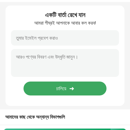
পিস্টন বায়ুসংক্রান্ত সিলিন্ডার
একটি বার্তা রেখে যান
আমরা শীঘ্রই আপনাকে আবার কল করব!
বায়ুসংক্রান্ত ফিল্টার নিয়ন্ত্রক লুব্রিকেটর
বায়ুসংক্রান্ত পিইউ টিউব
বায়ুসংক্রান্ত কম্পন যন্ত্র
পলস জেট ভ্যালভ
পিস্টন হাইড্রোলিক পাম্প
আমাদের কাছ থেকে অন্যান্য বিভাগগুলি
এএসসিও সোলিনয়েড ভালভ