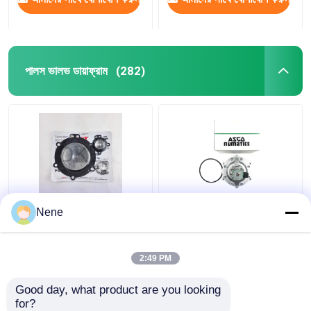
পালস ভালভ ডায়াফ্রাম
(282)
মেকার ডিবি 120 ডিবি 120/সি
নতুন ASCO সিরিজ
Nene
টাইপডায়াফ্রাগম মেমব্রেন 2.5 "
SCXR353G230 3 ইঞ্চি
3" ভিএনপি 220 ভিইএম 220
নিমজ্জিত পালস ভালভ
ভিএনপি 420
2:49 PM
ভালো দাম
ভালো দাম
Good day, what product are you looking 
for?