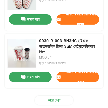
বায়ুসংক্রান্ত পায়ের পাতার মোজাবিশেষ জিনিসপত্র
আমাদের সাথে যোগাযোগ
ভালো দাম
করুন
নিউম্যাটিক টি ফিটিং
0030-R-003-BN3HC হাইডাক
নরগ্রেন সোলিনয়েড ভালভ
হাইড্রোলিক ফিল্টার 3μM পেট্রোকেমিক্যাল
শিল্পে
MOQ：1
পালস ভালভ ডায়াফ্রাম
মূল্য：আলোচনা সাপেক্ষে
আমাদের সাথে যোগাযোগ
হাইড্রোলিক ফিল্টার উপাদান
ভালো দাম
করুন
এসএমসি সোলিনয়েড ভালভ
আরো দেখুন
বায়ুসংক্রান্ত সোলেনয়েড ভালভ