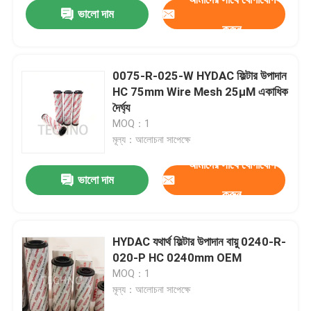
ভালো দাম
করুন
0075-R-025-W HYDAC ফিল্টার উপাদান
HC 75mm Wire Mesh 25μM একাধিক
দৈর্ঘ্য
MOQ：1
মূল্য：আলোচনা সাপেক্ষে
আমাদের সাথে যোগাযোগ
ভালো দাম
করুন
বাড়ি
HYDAC যথার্থ ফিল্টার উপাদান বায়ু 0240-R-
020-P HC 0240mm OEM
পণ্য
MOQ：1
মূল্য：আলোচনা সাপেক্ষে
ভিডিও