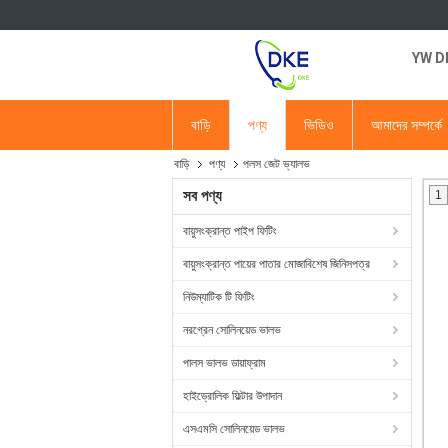
YW DKE
বাড়ি
পণ্য
ভিডিও
আমাদের সম্পর্কে
বাড়ি
পণ্য
পলস জেট ভ্যালভ
সব পণ্য
1
বায়ুসংক্রান্ত পাইপ ফিটিং
বায়ুসংক্রান্ত পায়ের পাতার মোজাবিশেষ জিনিসপত্র
নিউম্যাটিক টি ফিটিং
নরগ্রেন সোলিনয়েড ভালভ
পালস ভালভ ডায়াফ্রাম
হাইড্রোলিক ফিল্টার উপাদান
এসএমসি সোলিনয়েড ভালভ