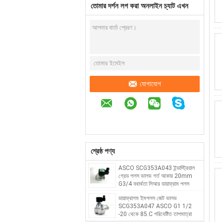
তোমার দর্শন লগ করা অনলাইন চ্যাট এখন
যোগাযোগ
শ্রেষ্ঠ পণ্য
ASCO SCG353A043 ইন্ডাস্ট্রিয়াল
গ্রেড পলস ভালভ গর্ত আকার 20mm
G3/4 যথার্থতা সিআর ডায়াফ্রাম পলস
ভালভ
ডায়াফ্রাগম ইমপলস জেট ভালভ
SCG353A047 ASCO G1 1/2
-20 থেকে 85.C পরিবেষ্টিত তাপমাত্রা