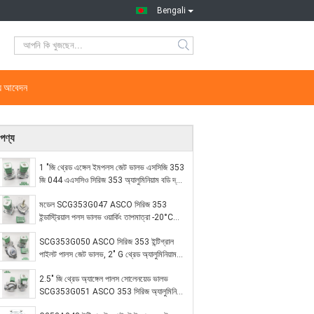
Bengali
্য আবেদন
পণ্য
1 "জি থ্রেড এঙ্গেল ইমপলস জেট ভালভ এসসিজি 353
জি 044 এএসসিও সিরিজ 353 অ্যালুমিনিয়াম বডি দ্রুত
প্রতিক্রিয়া ধুলো সংগ্রাহক সোলিনয়েড ভালভ
মডেল SCG353G047 ASCO সিরিজ 353
ইন্ডাস্ট্রিয়াল পলস ভালভ ওয়ার্কিং তাপমাত্রা -20°C
থেকে +85°C ধুলো ফিল্টার সরঞ্জাম জন্য
SCG353G050 ASCO সিরিজ 353 ইন্টিগ্রাল
পাইলট পালস জেট ভালভ, 2" G থ্রেড অ্যালুমিনিয়াম
বডি IP65 বড় শিল্প বাগহাউস ডাস্ট কালেক্টরের জন্য
2.5" জি থ্রেড অ্যাঙ্গেল পালস সোলেনয়েড ভালভ
SCG353G051 ASCO 353 সিরিজ অ্যালুমিনিয়াম
বডি সুপার লার্জ ফ্লো ডাস্ট কালেক্টর ভালভ