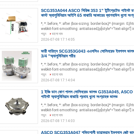
SCG353A044 ASCO সিরিজ 353 1" ইন্টিগ্রেটেড পাইলট ডা
কাস্ট অ্যালুমিনিয়াম আইপি 65 মাঝারি আকারের ব্যাগহাউস ধুলো সংগ্
*, *::before, *::after {box-sizing: border-box;}* {margin: 0;}
webkit-font-smoothing: antialiased;}p[style^="text-align"] i
পড়ুন
ভালো দাম
2026-07-08 17:14:05
ভারী দায়িত্ব SCG353G043 এএসসিও সোলিনয়েড ইমপলস ভালভ 
3/4 "অ্যালুমিনিয়াম শরীর
*, *::before, *::after {box-sizing: border-box;}* {margin: 0;}
webkit-font-smoothing: antialiased;}p[style^="text-align"] i
পড়ুন
ভালো দাম
2026-07-08 17:14:04
1 ইঞ্চি ডান কোণ পালস সোলিনয়েড ভালভ G353A045, ASCO 35
পাইলট অ্যালুমিনিয়াম মাঝারি প্রবাহ ধুলো সংগ্রাহক ভালভ
*, *::before, *::after {box-sizing: border-box;}* {margin: 0;}
webkit-font-smoothing: antialiased;}p[style^="text-align"] i
পড়ুন
ভালো দাম
2026-07-08 17:14:03
ASCO SCG353A047 শক্তিশালী ডায়াফ্রাম ইমপ্লাস জেট ভা