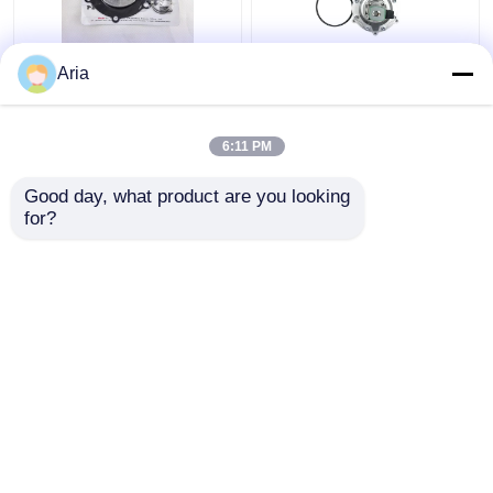
মেকার ডিবি 120 ডিবি 120/সি
নতুন ASCO সিরিজ
Aria
টাইপডায়াফ্রাগম মেমব্রেন 2.5 "
SCXR353G230 3 ইঞ্চি
3" ভিএনপি 220 ভিইএম 220
নিমজ্জিত পালস ভালভ
ভিএনপি 420
6:11 PM
ভালো দাম
ভালো দাম
Good day, what product are you looking 
for?
আমাদের সাথে যোগাযোগ করুন
আমাদের সাথে যোগাযোগ করুন
আরো দেখুন
বাড়ি
আমাদের সম্পর্কে
আমাদের সাথে যোগাযোগ করুন
Desktop Site
সাইট ম্যাপ
গোপনীয়তা নীতি