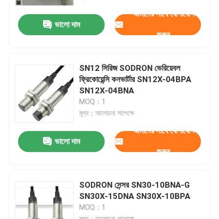
আমাদের সাথে যোগাযোগ
ভালো দাম
আমাদের সম্বন্ধে
করুন
কারখানা পরিদর্শন
SN12 সিরিজ SODRON ভেরিয়েবল
ফ্রিকোয়েন্সি কনভার্টার SN12X-04BPA
গুণমান নিয়ন্ত্রণ
SN12X-04BNA
MOQ：1
মূল্য：আলোচনা সাপেক্ষে
আমাদের সাথে যোগাযোগ
আমাদের সাথে যোগাযোগ
ভালো দাম
করুন
খবর
একটি উদ্ধৃতি অনুরোধ করুন
SODRON সেন্সর SN30-10BNA-G
SN30X-15DNA SN30X-10BPA
MOQ：1
বায়ুসংক্রান্ত পাইপ ফিটিং
মূল্য：আলোচনা সাপেক্ষে