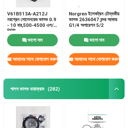
V61B513A-A212J
Norgren ইলেকট্রন চৌম্বকীয়
নরগ্রেন সোলেনয়েড ভালভ 0.9
ভালভ 2636047 বন্দর আকার
- 10 বার,500-4500 এল/
G1/4 অপারেশন 5/2
মিনিট
ভালো দাম
ভালো দাম
আমাদের সাথে যোগাযোগ করুন
আমাদের সাথে যোগাযোগ করুন
পালস ভালভ ডায়াফ্রাম
(282)