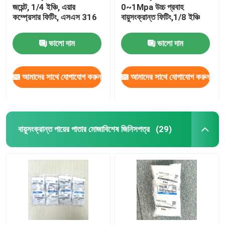
জয়েন্ট, 1/4 ইঞ্চি, এয়ার
0~1Mpa উচ্চ প্রবাহ
কম্প্রেসার ফিটিং, এসএস 316
বায়ুসংক্রান্ত ফিটিং,1/8 ইঞ্চি
হাইড্রোলিক কন্ট্রোল ভালভ
ভালো দাম
ভালো দাম
পরিবর্তনশীল ফ্রিকোয়েন্সি কনভার্টার
আমাদের সাথে যোগাযোগ করুন
আমাদের সাথে যোগাযোগ করুন
বুরকার্ট সোলিনয়েড ভালভ
ফেস্টো সোলিনয়েড ভালভ
বায়ুসংক্রান্ত পায়ের পাতার মোজাবিশেষ জিনিসপত্র
(29)
ভ্যাকুয়াম সাকশন কাপ