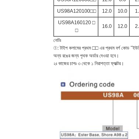
US98A120100□□
12.0
10.0
1
US98A160120 □
16.0
12.0
2
□
নোটঃ
①: টাইপ কলামের প্রথম □□ এর প্রথম বর্গ কোড "ইউনি
অন্য রঙের জন্য পৃথক অর্ডার দেওয়া হবে।
২ঃ কাজের চাপঃ ৩ থেকে ১ নিরাপত্তা ফ্যাক্টর।