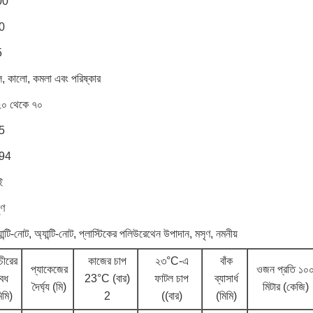
00
0
5
ল, কালো, কমলা এবং পরিষ্কার
২০ থেকে ৭০
5
.94
ই
ৃণ
যান্টি-নোট, অ্যান্টি-নোট, প্লাস্টিকের পলিউরেথেন উপাদান, মসৃণ, নমনীয়
াচীরের
কাজের চাপ
২৩°C-এ
বাঁক
প্যাকেজের
ওজন প্রতি ১০
েধ
23°C (বার)
ফাটল চাপ
ব্যাসার্ধ
দৈর্ঘ্য (মি)
মিটার (কেজি)
িমি)
2
((বার)
(মিমি)