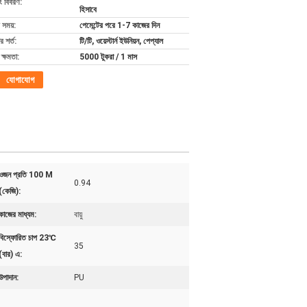
ং বিবরণ:
হিসাবে
 সময়:
পেমেন্টের পরে 1-7 কাজের দিন
 শর্ত:
টি/টি, ওয়েস্টার্ন ইউনিয়ন, পেপ্যাল
ক্ষমতা:
5000 টুকরা / 1 মাস
যোগাযোগ
ওজন প্রতি 100 M
0.94
(কেজি):
কাজের মাধ্যম:
বায়ু
বিস্ফোরিত চাপ 23℃
35
(বার) এ:
উপাদান:
PU