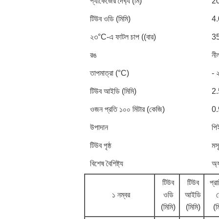
প্যাকেজের দৈর্ঘ্য (মি)
2
টিউব ওডি (মিমি)
4.
২৩°C-এ ফাটল চাপ ((বার)
3
রঙ
নী
তাপমাত্রা (°C)
- 
টিউব আইডি (মিমি)
2.
ওজন প্রতি ১০০ মিটার (কেজি)
0
উপাদান
পি
টিউব পৃষ্ঠ
মস
বিশেষ বৈশিষ্ট্য
অ্
টিউব
টিউব
প্র
১ নম্বর
ওডি
আইডি
ব
(মিমি)
(মিমি)
(ম