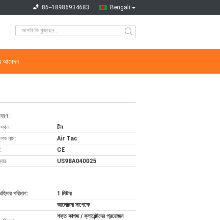
86--18986934683
Bengali
্য আবেদন
িবরণ:
 স্থল:
চীন
ুলক নাম:
Air Tac
:
CE
বার:
US98A040025
চাহিদার পরিমাণ:
1 মিটার
আলোচনা সাপেক্ষে
শক্ত কাগজ / ক্লায়েন্টদের প্রয়োজন