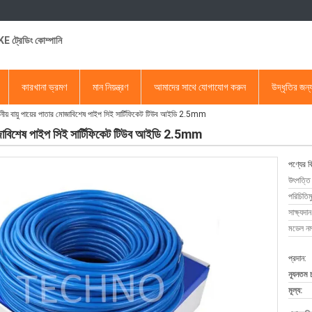
 ট্রেডিং কোম্পানি
কারখানা ভ্রমণ
মান নিয়ন্ত্রণ
আমাদের সাথে যোগাযোগ করুন
উদ্ধৃতির জন
ায়ু পায়ের পাতার মোজাবিশেষ পাইপ সিই সার্টিফিকেট টিউব আইডি 2.5mm
জাবিশেষ পাইপ সিই সার্টিফিকেট টিউব আইডি 2.5mm
পণ্যের ব
উৎপত্তি
পরিচিতিম
সাক্ষ্যদান
মডেল নম্
প্রদান:
ন্যূনতম 
মূল্য: