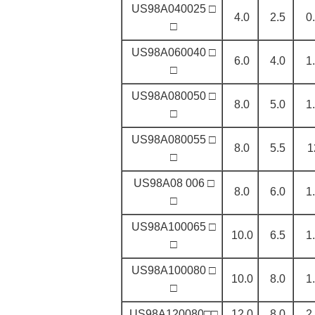
US98A040025 □
4.0
2.5
0
□
US98A060040 □
6.0
4.0
1
□
US98A080050 □
8.0
5.0
1
□
US98A080055 □
8.0
5.5
1
□
US98A08 006 □
8.0
6.0
1
□
US98A100065 □
10.0
6.5
1
□
US98A100080 □
10.0
8.0
1
□
US98A120080□□
12.0
8.0
2