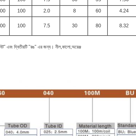
.00
100
2.0
8
60
4.24
.00
100
7.5
30
80
8.32
ট" এবং দ্বিতীয়টি "রঙ" এর জন্য। নীল,কালো,অরেঞ্জ