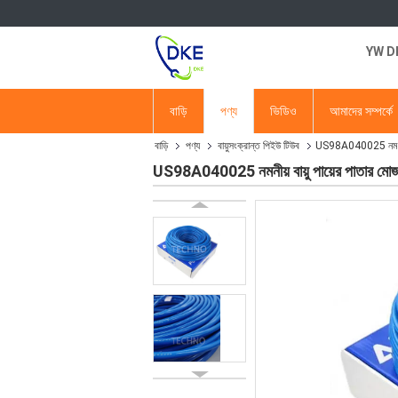
YW DKE
বাড়ি
পণ্য
ভিডিও
আমাদের সম্পর্কে
বাড়ি
পণ্য
বায়ুসংক্রান্ত পিইউ টিউব
US98A040025 নমনীয় ব
US98A040025 নমনীয় বায়ু পায়ের পাতার মো