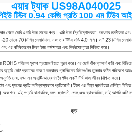
এয়ার ট্যাক US98A040025
 পিইউ টিউব 0.94 কেজি প্রতি 100 এম টিউব আই
ান থেকে তৈরি একটি উচ্চ মানের পণ্য। এটি উচ্চ স্থিতিস্থাপকতা, চমৎকার নমনীয়তা এবং উচ
সীমা -20 থেকে 70 ডিগ্রি সেলসিয়াস, এবং তার টিউব ওডি 4.0 মিমি। এটি 23 ডিগ্রি সেলস
্দ, এবং এর পলিউরেথেন টিউব উচ্চ কর্মক্ষমতা এবং নির্ভরযোগ্যতা নিশ্চিত করে।
া ROHS পরিবেশ সুরক্ষা প্রয়োজনীয়তা পূরণ করে।এর ছোট বাঁক ব্যাসার্ধ বাড়ী এবং বিল্ডিং
 অ্যান্টি-নোট প্রভাবের কারণে অন্যান্য প্লাস্টিকের টিউবগুলির তুলনায় কঠিন পরিবেশে 
র অনুমতি দেয়, যখন এর অ্যান্টি-আব্রেশন বৈশিষ্ট্য একটি দীর্ঘ কাজ জীবন নিশ্চিত করে।
 ফুটো এবং দূষণের প্রতি অবিশ্বাস্যভাবে প্রতিরোধী।টিউব এর নিম্ন দ্রবণীয়তা বৈশিষ্ট্য নিশ
্য। অবশেষে, এই পণ্যটি রাসায়নিক, জল, জ্বালানী, তেল,এবং ব্যাকটেরিয়া, তাই আপনি এটি
মূল্য
ু