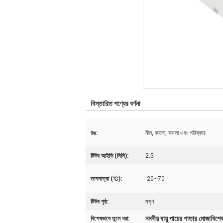
বিস্তারিত পণ্যের বর্ণনা
রঙ:
নীল, কালো, কমলা এবং পরিষ্কার
টিউব আইডি (মিমি):
2.5
তাপমাত্রা (℃):
-20~70
টিউব পৃষ্ঠ:
মসৃণ
নমনীয় বায়ু পায়ের পাতার মোজাবিশ
বিশেষভাবে তুলে ধরা: