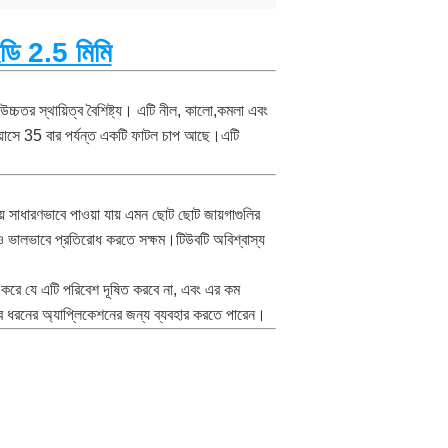
ডি 2.5 মিমি
্চতর স্থায়িত্ব বৈশিষ্ট্য। এটি নীল, কালো,কমলা এবং
িয়াসে 35 বার পর্যন্ত একটি ফাটল চাপ আছে।এটি
য়ে সাধারণভাবে পাওয়া যায় এমন ছোট ছোট জায়গাগুলির
আরও ভালভাবে প্রতিরোধ করতে সক্ষম।টিউবটি অবিশ্বাস্য
্চিত করে যে এটি পরিবেশ দূষিত করবে না, এবং এর কম
 সব ধরনের অ্যাপ্লিকেশনের জন্য ব্যবহার করতে পারেন।