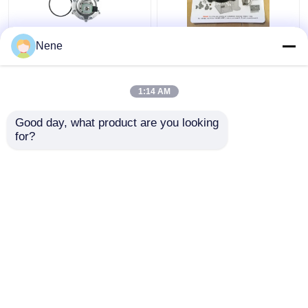
নতুন ASCO সিরিজ
DB18/G ডাস্ট কালেক্টর পলস
Nene
SCXR353G230 3 ইঞ্চি
জেট ভ্যালভ ডায়াফ্রাগম
নিমজ্জিত পালস ভালভ
VNP208 VEM208
VNP308 VEM308
1:14 AM
ভালো দাম
ভালো দাম
Good day, what product are you looking 
for?
আমাদের সাথে যোগাযোগ করুন
আমাদের সাথে যোগাযোগ করুন
আরো দেখুন
বাড়ি
আমাদের সম্পর্কে
আমাদের সাথে যোগাযোগ করুন
Desktop Site
সাইট ম্যাপ
গোপনীয়তা নীতি