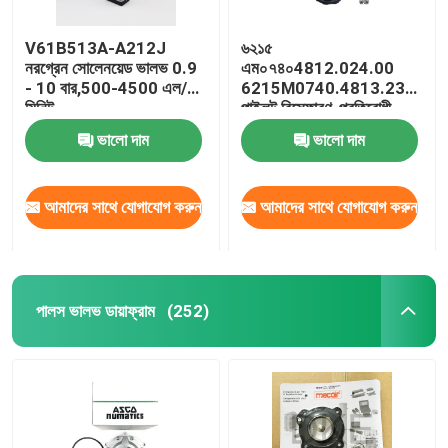
V61B513A-A212J
৬২১৫
নরগ্রেন সোলেনয়েড ভালভ 0.9
এম০৭৪০4812.024.00
- 10 বার,500-4500 এল/
6215M0740.4813.230.৫০
মিনিট
পাইলট বিস্ফোরণ-প্রতিরোধী
সোলিনয়েড ভালভ
ভালো দাম
ভালো দাম
আমাদের সাথে যোগাযোগ করুন
আমাদের সাথে যোগাযোগ করুন
পালস ভালভ ডায়াফ্রাম
(252)