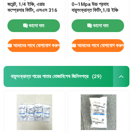
জয়েন্ট, 1/4 ইঞ্চি, এয়ার
0~1Mpa উচ্চ প্রবাহ
কম্প্রেসার ফিটিং, এসএস 316
বায়ুসংক্রান্ত ফিটিং,1/8 ইঞ্চি
হাইড্রোলিক কন্ট্রোল ভালভ
ভালো দাম
ভালো দাম
পরিবর্তনশীল ফ্রিকোয়েন্সি কনভার্টার
আমাদের সাথে যোগাযোগ করুন
আমাদের সাথে যোগাযোগ করুন
বুরকার্ট সোলিনয়েড ভালভ
ফেস্টো সোলিনয়েড ভালভ
বায়ুসংক্রান্ত পায়ের পাতার মোজাবিশেষ জিনিসপত্র
(29)
ভ্যাকুয়াম সাকশন কাপ