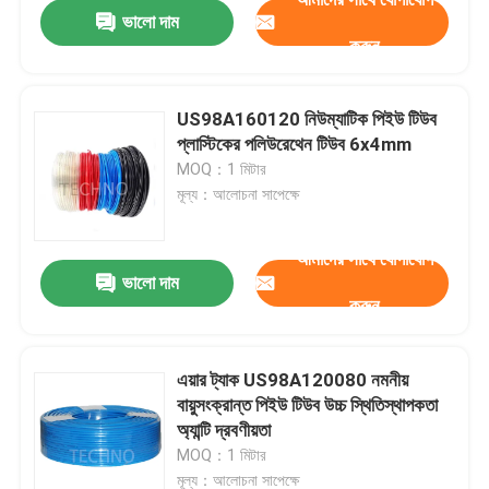
ভালো দাম
করুন
US98A160120 নিউম্যাটিক পিইউ টিউব
প্লাস্টিকের পলিউরেথেন টিউব 6x4mm
MOQ：1 মিটার
মূল্য：আলোচনা সাপেক্ষে
আমাদের সাথে যোগাযোগ
ভালো দাম
করুন
বাড়ি
এয়ার ট্যাক US98A120080 নমনীয়
বায়ুসংক্রান্ত পিইউ টিউব উচ্চ স্থিতিস্থাপকতা
পণ্য
অ্যান্টি দ্রবণীয়তা
MOQ：1 মিটার
ভিডিও
মূল্য：আলোচনা সাপেক্ষে