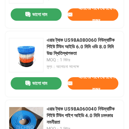
আমাদের সাথে যোগাযোগ
ভালো দাম
আমাদের সম্বন্ধে
করুন
কারখানা পরিদর্শন
এয়ার ট্যাক US98A080060 নিউম্যাটিক
পিইউ টিউব আইডি 6.0 মিমি ওডি 8.0 মিমি
গুণমান নিয়ন্ত্রণ
উচ্চ স্থিতিস্থাপকতা
MOQ：1 মিটার
মূল্য：আলোচনা সাপেক্ষে
আমাদের সাথে যোগাযোগ
আমাদের সাথে যোগাযোগ
ভালো দাম
করুন
খবর
একটি উদ্ধৃতি অনুরোধ করুন
এয়ার ট্যাক US98A060040 নিউম্যাটিক
পিইউ টিউব পাইপ আইডি 4.0 মিমি চমৎকার
নমনীয়তা
বায়ুসংক্রান্ত পাইপ ফিটিং
MOQ：1 মিটার