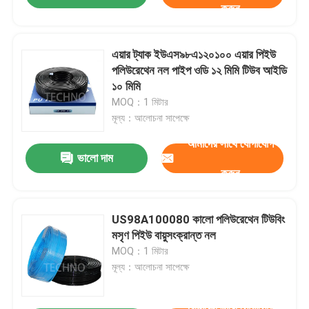
করুন
এয়ার ট্যাক ইউএস৯৮এ১২০১০০ এয়ার পিইউ
পলিউরেথেন নল পাইপ ওডি ১২ মিমি টিউব আইডি
১০ মিমি
MOQ：1 মিটার
মূল্য：আলোচনা সাপেক্ষে
আমাদের সাথে যোগাযোগ
ভালো দাম
করুন
US98A100080 কালো পলিউরেথেন টিউবিং
মসৃণ পিইউ বায়ুসংক্রান্ত নল
MOQ：1 মিটার
মূল্য：আলোচনা সাপেক্ষে
আমাদের সাথে যোগাযোগ