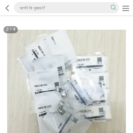
2
/
4