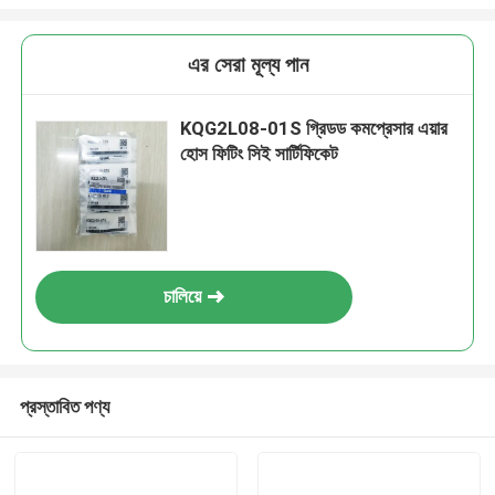
এর সেরা মূল্য পান
KQG2L08-01S গ্রিডড কমপ্রেসার এয়ার
হোস ফিটিং সিই সার্টিফিকেট
চালিয়ে
প্রস্তাবিত পণ্য