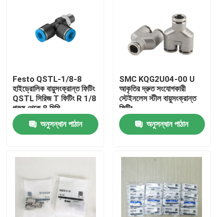
Festo QSTL-1/8-8
SMC KQG2U04-00 U
হাইড্রোলিক বায়ুসংক্রান্ত ফিটিং
আকৃতির দ্রুত সংযোগকারী
QSTL সিরিজ T ফিটিং R 1/8
স্টেইনলেস স্টীল বায়ুসংক্রান্ত
পুরুষ থেকে 8 মিমি
ফিটিং
অনুসন্ধান পাঠান
অনুসন্ধান পাঠান
বাড়ি
পণ্য
ভিডিও