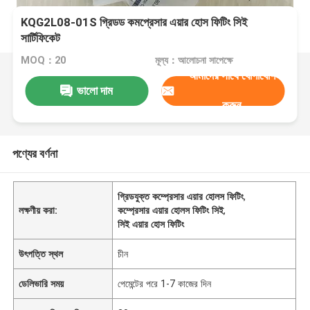
KQG2L08-01S গ্রিডড কমপ্রেসার এয়ার হোস ফিটিং সিই
সার্টিফিকেট
MOQ：20
মূল্য：আলোচনা সাপেক্ষে
আমাদের সাথে যোগাযোগ
ভালো দাম
করুন
পণ্যের বর্ণনা
গ্রিডযুক্ত কম্প্রেসার এয়ার হোলস ফিটিং
,
লক্ষণীয় করা:
কম্প্রেসার এয়ার হোলস ফিটিং সিই
,
সিই এয়ার হোস ফিটিং
উৎপত্তি স্থল
চীন
ডেলিভারি সময়
পেমেন্টের পরে 1-7 কাজের দিন