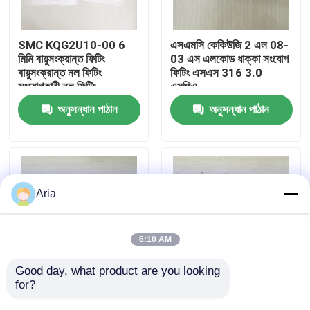
আমাদের সম্বন্ধে
SMC KQG2U10-00 6
এসএমসি কেকিউজি 2 এল 08-
মিমি বায়ুসংক্রান্ত ফিটিং
03 এস এলকোড ধাক্কা সংযোগ
বায়ুসংক্রান্ত নল ফিটিং
ফিটিং এসএস 316 3.0
কারখানা পরিদর্শন
সংযোগকারী নল ফিটিং
এমপিএ
অনুসন্ধান পাঠান
অনুসন্ধান পাঠান
গুণমান নিয়ন্ত্রণ
আমাদের সাথে যোগাযোগ
Aria
খবর
6:10 AM
একটি উদ্ধৃতি অনুরোধ করুন
Good day, what product are you looking 
for?
এসএমসি কেকিউজি 2 এল 10-
SMC মূল KQG2L10-03S
04 এস এলকোড ধাক্কা সংযোগ
স্টেইনলেস স্টীল 316 কনুই
বায়ুসংক্রান্ত পাইপ ফিটিং