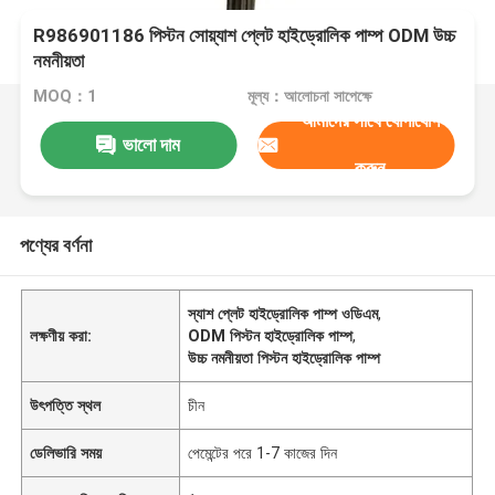
R986901186 পিস্টন সোয়্যাশ প্লেট হাইড্রোলিক পাম্প ODM উচ্চ
নমনীয়তা
MOQ：1
মূল্য：আলোচনা সাপেক্ষে
আমাদের সাথে যোগাযোগ
ভালো দাম
করুন
পণ্যের বর্ণনা
স্যাশ প্লেট হাইড্রোলিক পাম্প ওডিএম
,
লক্ষণীয় করা:
ODM পিস্টন হাইড্রোলিক পাম্প
,
উচ্চ নমনীয়তা পিস্টন হাইড্রোলিক পাম্প
উৎপত্তি স্থল
চীন
ডেলিভারি সময়
পেমেন্টের পরে 1-7 কাজের দিন