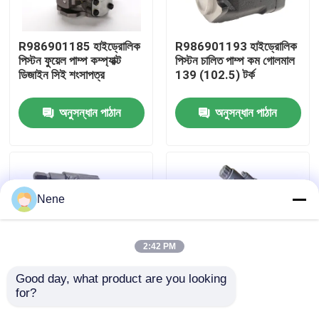
আমাদের সম্বন্ধে
R986901185 হাইড্রোলিক
R986901193 হাইড্রোলিক
পিস্টন ফুয়েল পাম্প কম্প্যাক্ট
পিস্টন চালিত পাম্প কম গোলমাল
ডিজাইন সিই শংসাপত্র
139 (102.5) টর্ক
কারখানা পরিদর্শন
অনুসন্ধান পাঠান
অনুসন্ধান পাঠান
গুণমান নিয়ন্ত্রণ
আমাদের সাথে যোগাযোগ
Nene
খবর
2:42 PM
একটি উদ্ধৃতি অনুরোধ করুন
Good day, what product are you looking 
for?
R986901178 পিস্টন
R986901186 পিস্টন
হাইড্রোলিক পাম্প OEM
সোয়্যাশ প্লেট হাইড্রোলিক
বায়ুসংক্রান্ত পাইপ ফিটিং