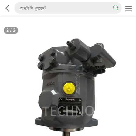
2
/
2