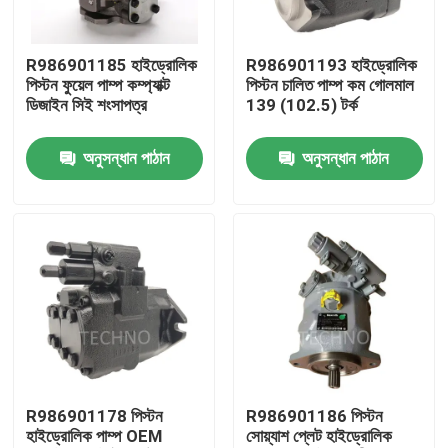
আমাদের সম্বন্ধে
R986901185 হাইড্রোলিক
R986901193 হাইড্রোলিক
পিস্টন ফুয়েল পাম্প কম্প্যাক্ট
পিস্টন চালিত পাম্প কম গোলমাল
ডিজাইন সিই শংসাপত্র
139 (102.5) টর্ক
কারখানা পরিদর্শন
অনুসন্ধান পাঠান
অনুসন্ধান পাঠান
গুণমান নিয়ন্ত্রণ
আমাদের সাথে যোগাযোগ
খবর
একটি উদ্ধৃতি অনুরোধ করুন
R986901178 পিস্টন
R986901186 পিস্টন
হাইড্রোলিক পাম্প OEM
সোয়্যাশ প্লেট হাইড্রোলিক
বায়ুসংক্রান্ত পাইপ ফিটিং