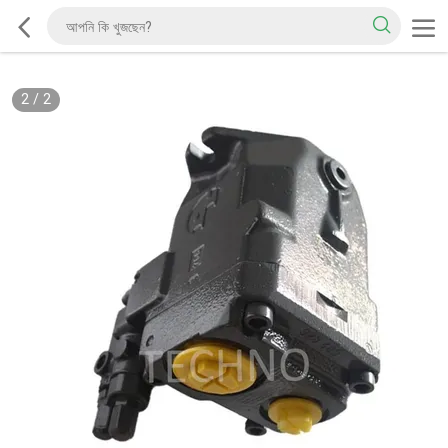
2
/
2