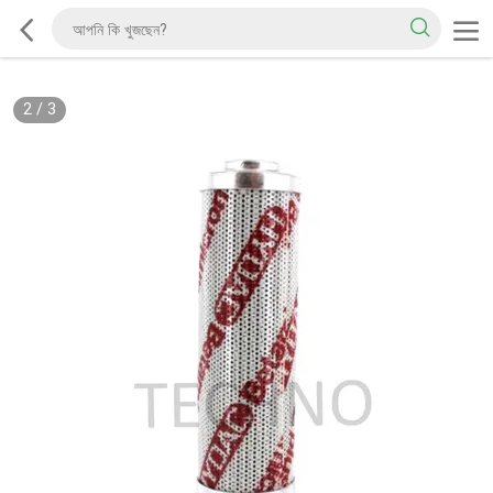
2
/
3