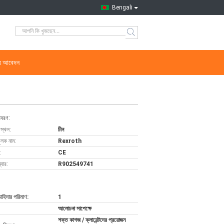
Bengali
্য আবেদন
িবরণ:
 স্থল:
চীন
ুলক নাম:
Rexroth
:
CE
বার:
R902549741
চাহিদার পরিমাণ:
1
আলোচনা সাপেক্ষে
শক্ত কাগজ / ক্লায়েন্টদের প্রয়োজন