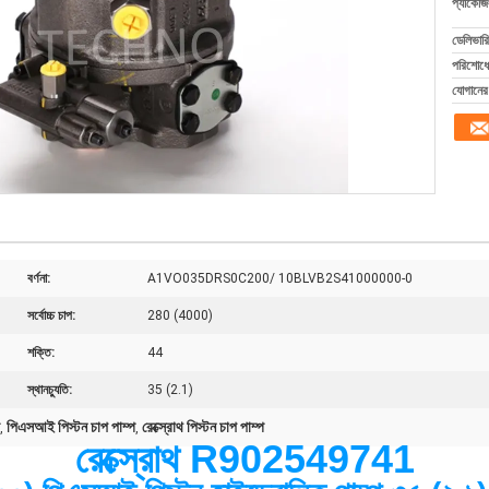
প্যাকেজি
ডেলিভারি
পরিশোধের
যোগানের 
বর্ণনা:
A1VO035DRS0C200/ 10BLVB2S41000000-0
সর্বোচ্চ চাপ:
280 (4000)
শক্তি:
44
স্থানচ্যুতি:
35 (2.1)
পিএসআই পিস্টন চাপ পাম্প
রেক্স্রোথ পিস্টন চাপ পাম্প
,
,
রেক্স্রোথ R902549741