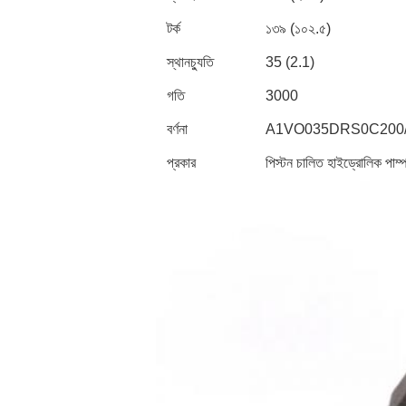
টর্ক
১৩৯ (১০২.৫)
স্থানচ্যুতি
35 (2.1)
গতি
3000
বর্ণনা
A1VO035DRS0C200/
প্রকার
পিস্টন চালিত হাইড্রোলিক পাম্