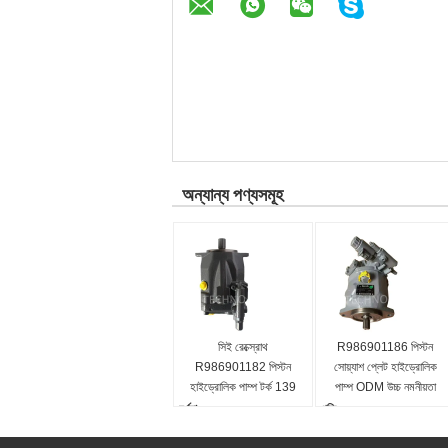
অন্যান্য পণ্যসমূহ
সিই রেক্স্রোথ
R986901186 পিস্টন
R986901182 পিস্টন
সোয়্যাশ প্লেট হাইড্রোলিক
হাইড্রোলিক পাম্প টর্ক 139
পাম্প ODM উচ্চ নমনীয়তা
(102.5) OEM
বর্ণনা:
গতি:
A1VO035DRS0C200/1
3000