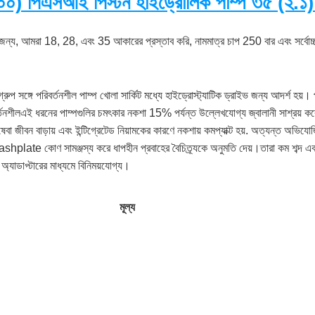
) পিএসআই পিস্টন হাইড্রোলিক পাম্প ৩৫ (২.১) স
র জন্য, আমরা 18, 28, এবং 35 আকারের প্রস্তাব করি, নামমাত্র চাপ 250 বার এবং সর্বো
ুপ সঙ্গে পরিবর্তনশীল পাম্প খোলা সার্কিট মধ্যে হাইড্রোস্ট্যাটিক ড্রাইভ জন্য আদর্শ হয়।
ীলএই ধরনের পাম্পগুলির চমৎকার নকশা 15% পর্যন্ত উল্লেখযোগ্য জ্বালানী সাশ্রয় করে, 
ষেবা জীবন বাড়ায় এবং ইন্টিগ্রেটেড নিয়ামকের কারণে নকশায় কমপ্যাক্ট হয়. অত্যন্ত অভিযোজ
late কোণ সামঞ্জস্য করে ধাপহীন প্রবাহের বৈচিত্র্যকে অনুমতি দেয়।তারা কম শব্দ এবং উ
্যাডাপ্টারের মাধ্যমে বিনিময়যোগ্য।
মূল্য