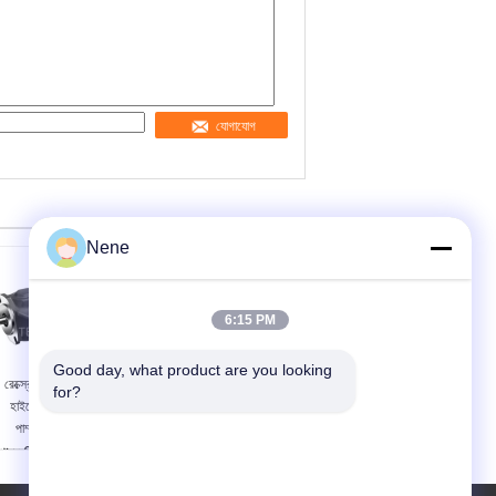
যোগাযোগ
Nene
6:15 PM
Good day, what product are you looking 
রেক্স্রোথ R986901189
রেক্সরথ R986901181
for?
হাইড্রোলিক অক্ষীয় পিস্টন
পিস্টন হাইড্রোলিক পাম্প
পাম্প 3000rpm 35
বায়ুসংক্রান্ত কাস্টমাইজযোগ্য
((2.1) স্থানচ্যুতি
থানচ্যুতি:
নামমাত্র চাপ:
5 (2.1)
250 (3600)