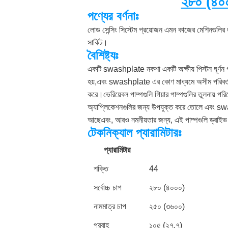
২৮০ (৪০০০
পণ্যের বর্ণনাঃ
লোড সেন্সিং সিস্টেম প্রয়োজন এমন কাজের মেশিনগুলি
সার্কিট।
বৈশিষ্ট্যঃ
একটি swashplate নকশা একটি অক্ষীয় পিস্টন ঘূর্ণন গ্র
হয়,এবং swashplate এর কোণ মাধ্যমে অসীম পরিবর্তনশ
করে।ভেরিয়েবল পাম্পগুলি গিয়ার পাম্পগুলির তুলনায় পরি
অ্যাপ্লিকেশনগুলির জন্য উপযুক্ত করে তোলে এবং swashp
আছেএবং, আরও নমনীয়তার জন্য, এই পাম্পগুলি ড্রাইভ অ
টেকনিক্যাল প্যারামিটারঃ
প্যারামিটার
শক্তি
44
সর্বোচ্চ চাপ
২৮০ (৪০০০)
নামমাত্র চাপ
২৫০ (৩৬০০)
প্রবাহ
১০৫ (২৭.৭)