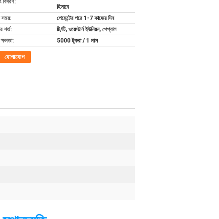
ং বিবরণ:
হিসাবে
 সময়:
পেমেন্টের পরে 1-7 কাজের দিন
 শর্ত:
টি/টি, ওয়েস্টার্ন ইউনিয়ন, পেপ্যাল
ক্ষমতা:
5000 টুকরা / 1 মাস
যোগাযোগ