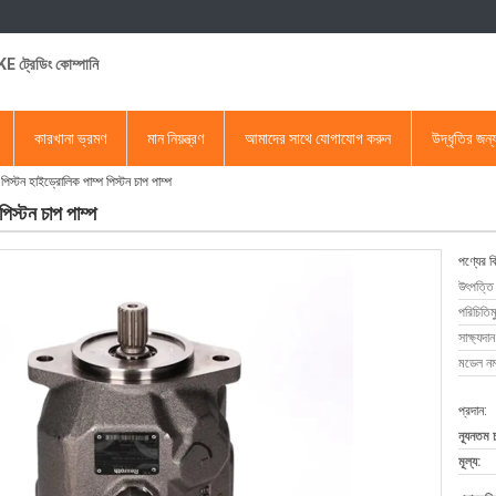
 ট্রেডিং কোম্পানি
কারখানা ভ্রমণ
মান নিয়ন্ত্রণ
আমাদের সাথে যোগাযোগ করুন
উদ্ধৃতির জন
ন হাইড্রোলিক পাম্প পিস্টন চাপ পাম্প
স্টন চাপ পাম্প
পণ্যের ব
উৎপত্তি
পরিচিতিম
সাক্ষ্যদান
মডেল নম্
প্রদান:
ন্যূনতম 
মূল্য: